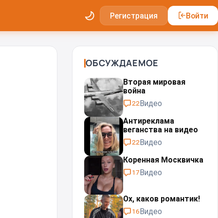
Регистрация
Войти
ОБСУЖДАЕМОЕ
Вторая мировая
война
Видео
22
Антиреклама
веганства на видео
Видео
22
Коренная Москвичка
Видео
17
Ох, каков романтик!
Видео
16