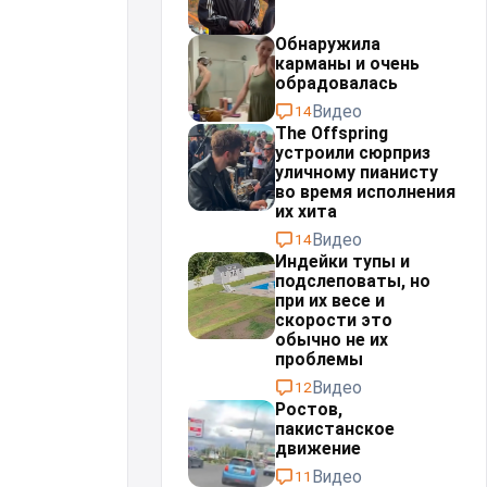
Обнаружила
карманы и очень
обрадовалась
Видео
14
The Offspring
устроили сюрприз
уличному пианисту
во время исполнения
их хита
Видео
14
Индейки тупы и
подслеповаты, но
при их весе и
скорости это
обычно не их
проблемы⁠⁠
Видео
12
Ростов,
пакистанское
движение
Видео
11