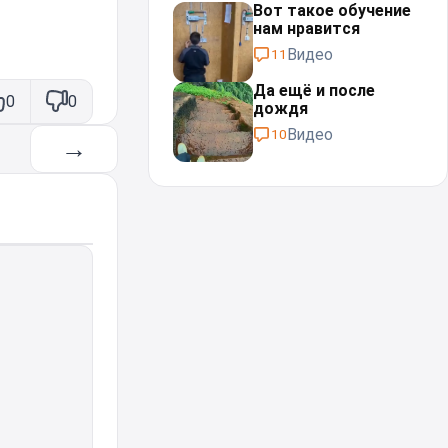
Вот такое обучение
нам нравится
Видео
11
Да ещё и после
0
0
дождя⁠⁠
Видео
10
→