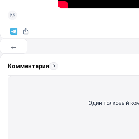
←
Комментарии
0
Один толковый ко