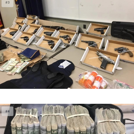
#3
#4