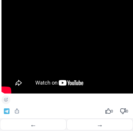
0
0
←
→