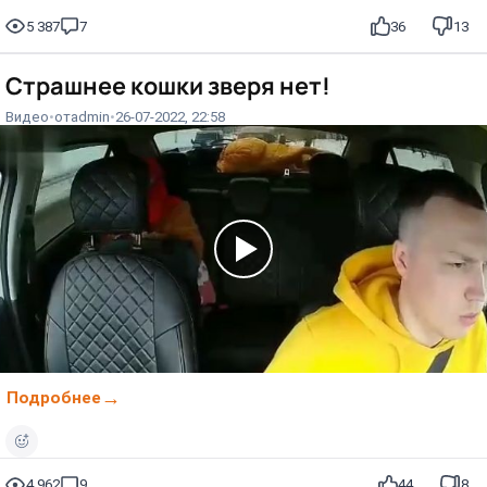
5 387
7
36
13
Страшнее кошки зверя нет!
Видео
от
admin
26-07-2022, 22:58
Подробнее
4 962
9
44
8