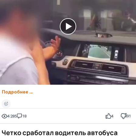
Подробнее
4 285
18
4
91
Четко сработал водитель автобуса⁠⁠