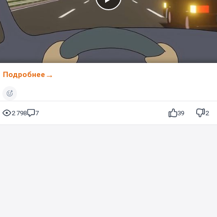
Подробнее
2 798
7
39
2