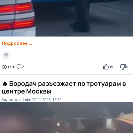
Подробнее
1 913
2
35
0
🔥
Бородач разъезжает по тротуарам в
центре Москвы⁠⁠
Видео
от
admin
22-11-2023, 15:32