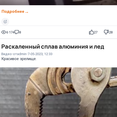
Подробнее
6 174
8
27
28
Раскаленный сплав алюминия и лед
Видео
от
admin
7-05-2023, 12:33
Красивое зрелище.