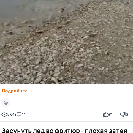
Подробнее
5 648
11
81
3
Засунуть лед во фритюр - плохая затея