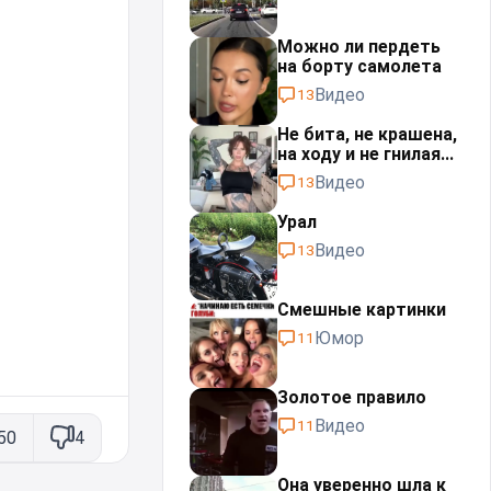
Можно ли пердеть
на борту самолета
Видео
13
Не бита, не крашена,
на ходу и не гнилая...
Видео
13
Урал⁠⁠
Видео
13
Смешные картинки
Юмор
11
Золотое правило
Видео
11
50
4
Она уверенно шла к