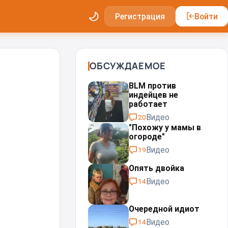
Регистрация
Войти
ОБСУЖДАЕМОЕ
BLM против
индейцев не
работает
Видео
20
"Похожу у мамы в
огороде"
Видео
19
Опять двойка
Видео
14
Очередной идиот
Видео
14