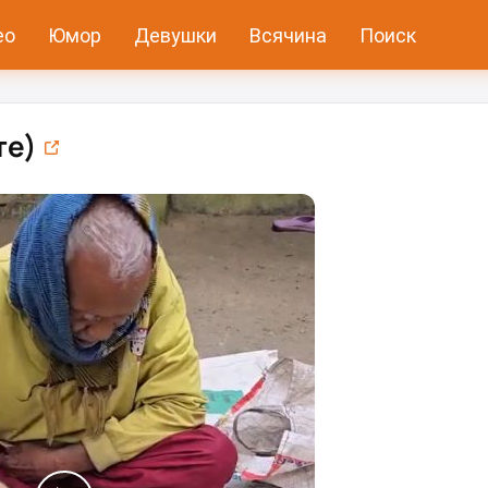
ео
Юмор
Девушки
Всячина
Поиск
)⁠⁠