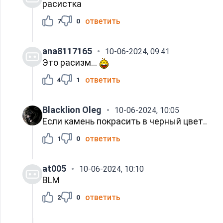
расистка
ответить
7
0
ana8117165
10-06-2024, 09:41
Это расизм...
ответить
4
1
Blacklion Oleg
10-06-2024, 10:05
Если камень покрасить в черный цвет..
ответить
1
0
at005
10-06-2024, 10:10
BLM
ответить
2
0