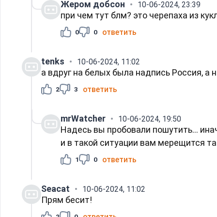
Жером добсон
10-06-2024, 23:39
при чем тут блм? это черепаха из кук
ответить
0
0
tenks
10-06-2024, 11:02
а вдруг на белых была надпись Россия, а 
ответить
2
3
mrWatcher
10-06-2024, 19:50
Надесь вы пробовали пошутить... ина
и в такой ситуации вам мерещится тако
ответить
1
0
Seacat
10-06-2024, 11:02
Прям бесит!
ответить
2
0