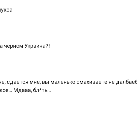
лукса
на черном Украина?!
че, сдается мне, вы маленько смахиваете не далбаеб
е... Мдааа, бл*ть...