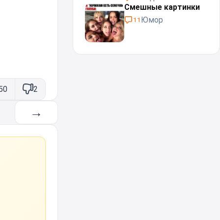
Смешные картинки
Юмор
11
50
2
→