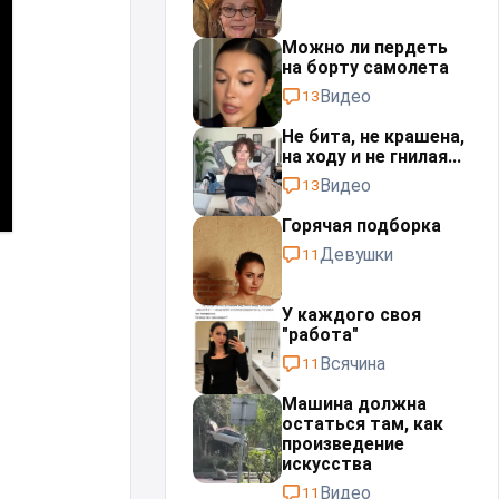
Можно ли пердеть
на борту самолета
Видео
13
Не бита, не крашена,
на ходу и не гнилая...
Видео
13
Горячая подборка
Девушки
11
У каждого своя
"работа"⁠⁠
Всячина
11
Машина должна
остаться там, как
произведение
искусства
Видео
11