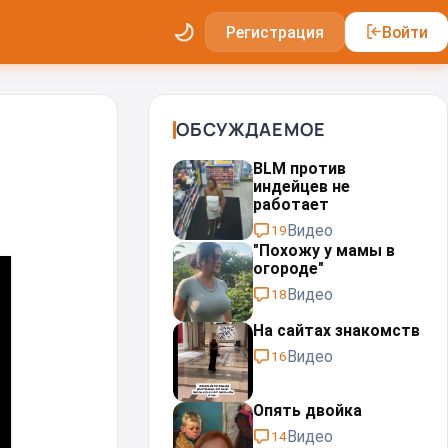
Регистрация
Войти
ОБСУЖДАЕМОЕ
BLM против
индейцев не
работает
Видео
19
"Похожу у мамы в
огороде"
Видео
18
На сайтах знакомств
Видео
16
Опять двойка
Видео
14