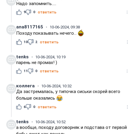
Надо запомнить.....
9
0
ответить
ana8117165
10-06-2024, 09:38
Походу показывать нечего...
10
2
ответить
tenks
10-06-2024, 10:19
парень не промах! )
11
0
ответить
коллега
10-06-2024, 10:32
Да застремалась, у типочка сиськи скорей всего
больше оказались
6
0
ответить
tenks
10-06-2024, 10:52
а вообще, походу договорняк и подстава от первой
бабы, ржет как лошадь