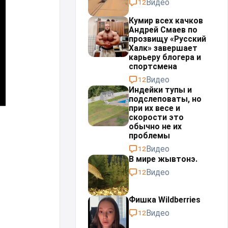
Видео
12
Кумир всех качков
Андрей Смаев по
прозвищу «Русский
Халк» завершает
карьеру блогера и
спортсмена
Видео
12
Индейки тупы и
подслеповаты, но
при их весе и
скорости это
обычно не их
проблемы⁠⁠
Видео
12
В мире жывтонэ.
Видео
12
Фишка Wildberries
Видео
12