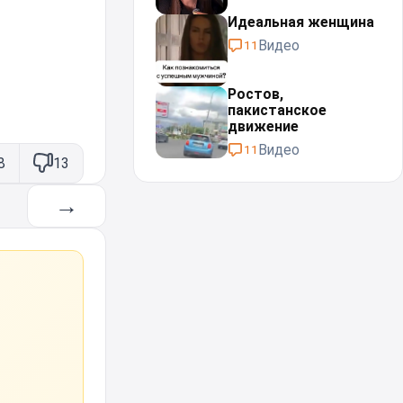
Идеальная женщина⁠⁠
Видео
11
Ростов,
пакистанское
движение
Видео
11
8
13
→