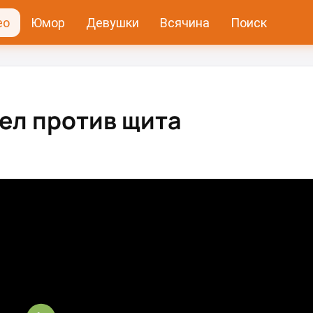
ео
Юмор
Девушки
Всячина
Поиск
ел против щита