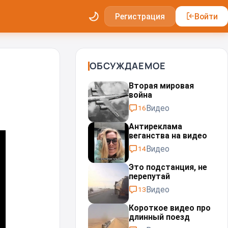
Регистрация
Войти
ОБСУЖДАЕМОЕ
Вторая мировая
война
Видео
16
Антиреклама
веганства на видео
Видео
14
Это подстанция, не
перепутай⁠⁠
Видео
13
Короткое видео про
длинный поезд