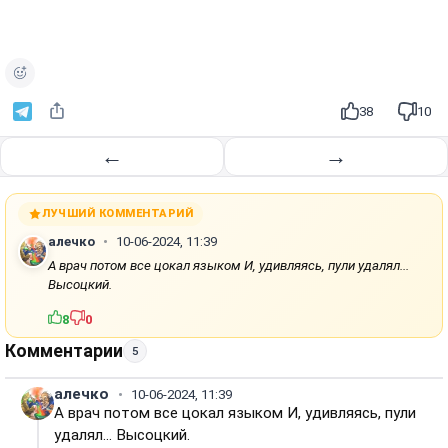
о
и
з
в
е
38
10
с
т
←
→
и
ЛУЧШИЙ КОММЕНТАРИЙ
алечко
10-06-2024, 11:39
А врач потом все цокал языком И, удивляясь, пули удалял...
Высоцкий.
8
0
Комментарии
5
алечко
10-06-2024, 11:39
А врач потом все цокал языком И, удивляясь, пули
удалял... Высоцкий.