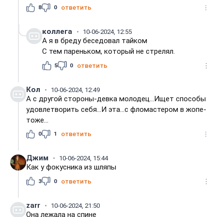
8
0
ответить
коллега
10-06-2024, 12:55
А я в бреду беседовал тайком
С тем пареньком, который не стрелял.
5
0
ответить
Кол
10-06-2024, 12:49
А с другой стороны-девка молодец...Ищет способы
удовлетворить себя...И эта...с фломастером в жопе-
тоже...
0
1
ответить
Джим
10-06-2024, 15:44
Как у фокусника из шляпы
3
0
ответить
zarr
10-06-2024, 21:50
Она лежала на спине