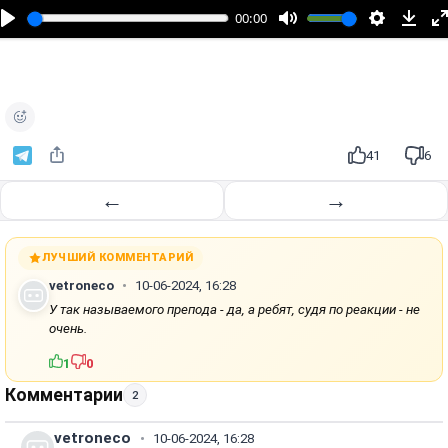
п
00:00
р
о
и
з
в
е
41
6
с
т
←
→
и
ЛУЧШИЙ КОММЕНТАРИЙ
vetroneco
10-06-2024, 16:28
У так называемого препода - да, а ребят, судя по реакции - не
очень.
1
0
Комментарии
2
vetroneco
10-06-2024, 16:28