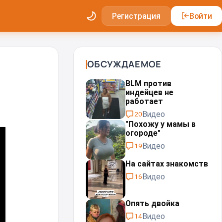
Регистрация
Войти
ОБСУЖДАЕМОЕ
BLM против
индейцев не
работает
Видео
20
"Похожу у мамы в
огороде"
Видео
19
На сайтах знакомств
Видео
16
Опять двойка
Видео
14