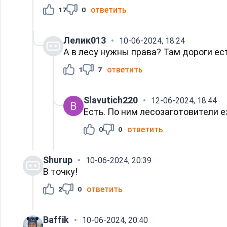
ответить
17
0
Лелик013
10-06-2024, 18:24
А в лесу нужны права? Там дороги ес
ответить
1
7
Slavutich220
12-06-2024, 18:44
Есть. По ним лесозаготовители 
ответить
0
0
Shurup
10-06-2024, 20:39
В точку!
ответить
2
0
Baffik
10-06-2024, 20:40