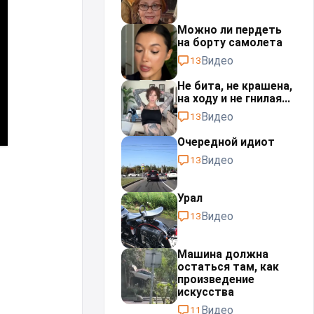
Можно ли пердеть
на борту самолета
Видео
13
Не бита, не крашена,
на ходу и не гнилая...
Видео
13
Очередной идиот
Видео
13
Урал⁠⁠
Видео
13
Машина должна
остаться там, как
произведение
искусства
Видео
11