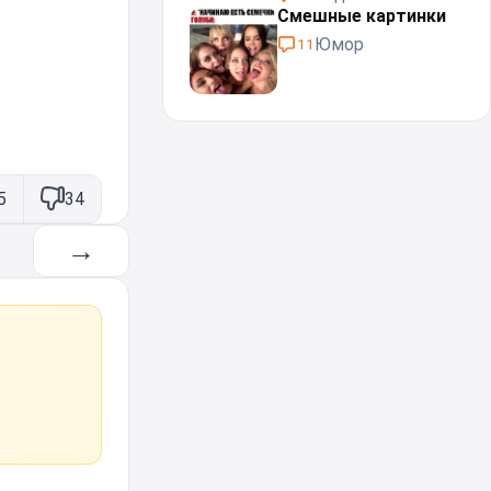
Смешные картинки
Юмор
11
5
34
→