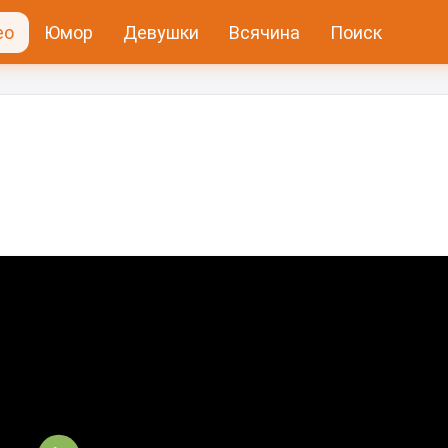
ео
Юмор
Девушки
Всячина
Поиск