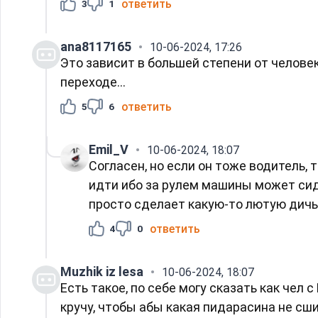
ответить
3
1
ana8117165
10-06-2024, 17:26
Это зависит в большей степени от человек
переходе...
ответить
5
6
Emil_V
10-06-2024, 18:07
Согласен, но если он тоже водитель,
идти ибо за рулем машины может сиде
просто сделает какую-то лютую дичь,
ответить
4
0
Muzhik iz lesа
10-06-2024, 18:07
Есть такое, по себе могу сказать как чел 
кручу, чтобы абы какая пидарасина не сши