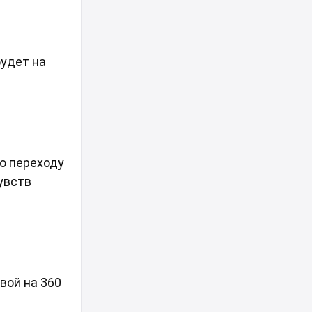
будет на
по переходу
увств
вой на 360