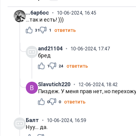
...6ap6oc
10-06-2024, 16:45
...так и есть! )))
ответить
31
1
and21104
10-06-2024, 17:47
бред
ответить
1
24
Slavutich220
12-06-2024, 18:42
Пиздеж. У меня прав нет, но перехожу
ответить
0
0
Балт
10-06-2024, 16:59
Нуу... да.