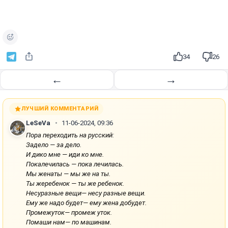
о
и
з
в
е
34
26
с
т
←
→
и
ЛУЧШИЙ КОММЕНТАРИЙ
LeSeVa
11-06-2024, 09:36
Пора переходить на русский:
Задело — за дело.
И дико мне — иди ко мне.
Покалечилась — пока лечилась.
Мы женаты — мы же на ты.
Ты жеребенок — ты же ребенок.
Несуразные вещи— несу разные вещи.
Ему же надо будет— ему жена добудет.
Промежуток— промеж уток.
Помаши нам— по машинам.