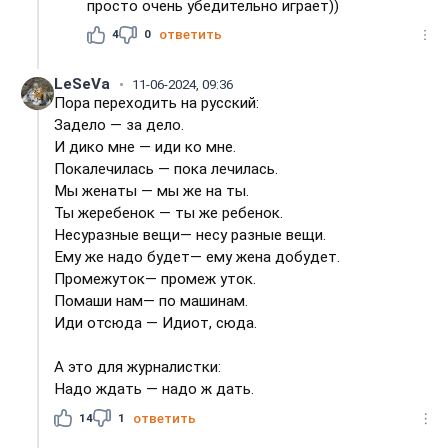
просто очень убедительно играет))
4
0
ответить
LeSeVa
11-06-2024, 09:36
Пора переходить на русский:
Задело — за дело.
И дико мне — иди ко мне.
Покалечилась — пока лечилась.
Мы женаты — мы же на ты.
Ты жеребенок — ты же ребенок.
Несуразные вещи— несу разные вещи.
Ему же надо будет— ему жена добудет.
Промежуток— промеж уток.
Помаши нам— по машинам.
Иди отсюда — Идиот, сюда.
А это для журналистки:
Надо ждать — надо ж дать.
14
1
ответить