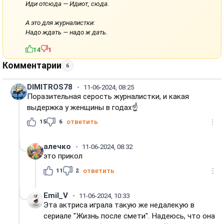
Иди отсюда — Идиот, сюда.
А это для журналистки:
Надо ждать — надо ж дать.
14
1
Комментарии
6
DIMITROS78
11-06-2024, 08:25
Поразительная серость журналистки, и какая
выдержка у женщины в годах☝️
15
6
ответить
алечко
11-06-2024, 08:32
это прикол
11
2
ответить
Emil_V
11-06-2024, 10:33
Эта актриса играла такую же недалекую в
сериале "Жизнь после смети". Надеюсь, что она