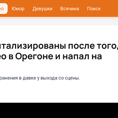
ео
Юмор
Девушки
Всячина
Поиск
итализированы после того,
о в Орегоне и напал на
ранения в давке у выхода со сцены.