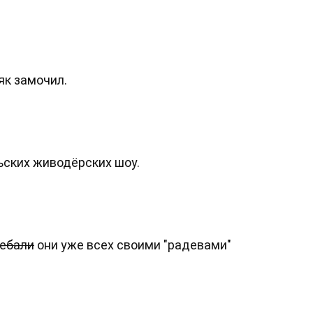
як замочил.
ьских живодёрских шоу.
ебали
они уже всех своими "радевами"