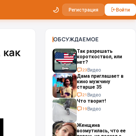
Регистрация
Войти
ОБСУЖДАЕМОЕ
 как
Так разрешать
короткоствол, или
нет?
Видео
23
Дама приглашает в
кино мужчину
старше 35
Видео
21
Что творит!
Видео
19
Женщина
возмутилась, что ее