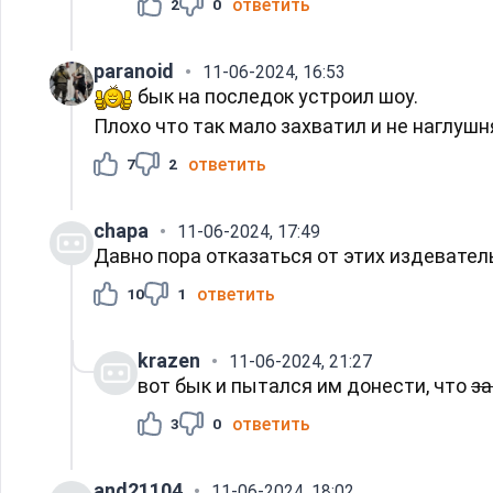
ответить
2
0
paranoid
11-06-2024, 16:53
бык на последок устроил шоу.
Плохо что так мало захватил и не наглушн
ответить
7
2
chapa
11-06-2024, 17:49
Давно пора отказаться от этих издевател
ответить
10
1
krazen
11-06-2024, 21:27
вот бык и пытался им донести, что
за
ответить
3
0
and21104
11-06-2024, 18:02