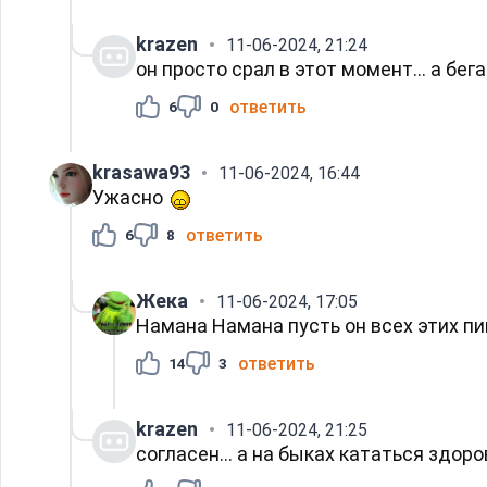
krazen
11-06-2024, 21:24
он просто срал в этот момент... а бега
ответить
6
0
krasawa93
11-06-2024, 16:44
Ужасно
ответить
6
8
Жека
11-06-2024, 17:05
Намана Намана пусть он всех этих п
ответить
14
3
krazen
11-06-2024, 21:25
согласен... а на быках кататься здоро