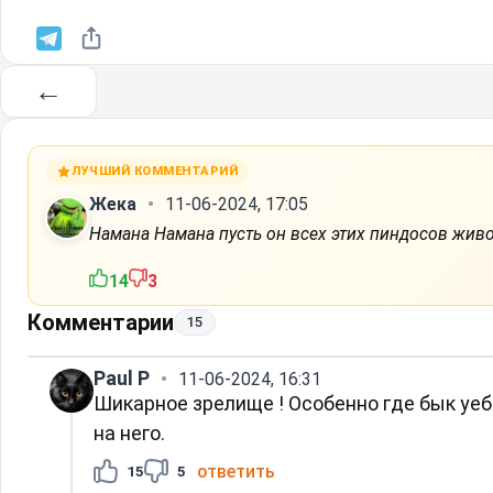
←
ЛУЧШИЙ КОММЕНТАРИЙ
Жека
11-06-2024, 17:05
Намана Намана пусть он всех этих пиндосов жив
14
3
Комментарии
15
Paul P
11-06-2024, 16:31
Шикарное зрелище ! Особенно где бык уеб
на него.
ответить
15
5