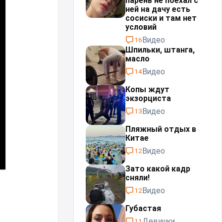
парень не поехал с
ней на дачу есть
сосиски и там нет
условий
Видео
16
Шпильки, штанга,
масло⁠⁠
Видео
14
Копы ждут
экзорциста⁠⁠
Видео
13
Пляжный отдых в
Китае
Видео
12
Зато какой кадр
сняли!
Видео
12
Губастая
Девушки
11