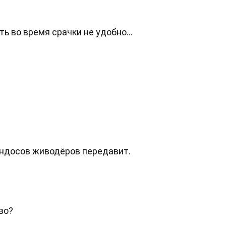
ть во время срачки не удобно...
индосов живодёров передавит.
во?