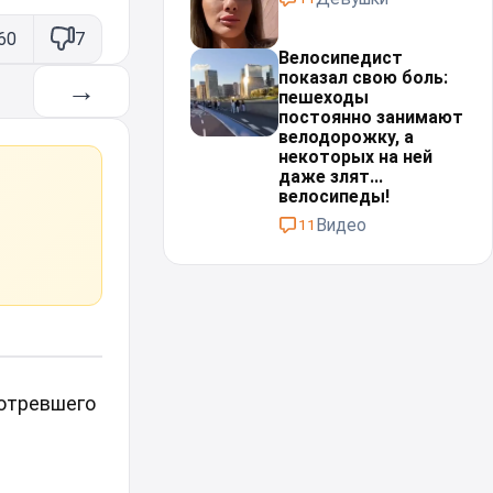
60
7
Велосипедист
показал свою боль:
→
пешеходы
постоянно занимают
велодорожку, а
некоторых на ней
даже злят...
велосипеды!⁠⁠
Видео
11
мотревшего