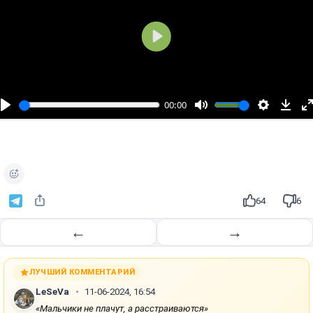
В
о
с
п
00:00
р
о
и
з
в
е
64
6
с
т
←
→
и
ЛУЧШИЙ КОММЕНТАРИЙ
LeSeVa
11-06-2024, 16:54
«Мальчики не плачут, а расстраиваются»