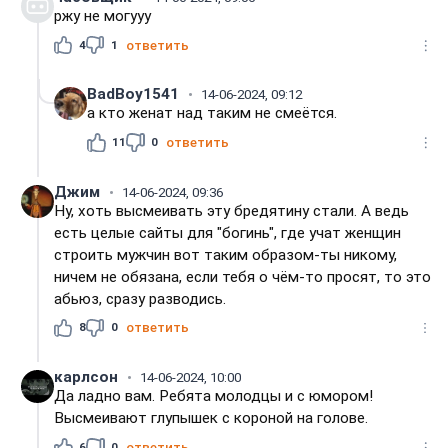
ржу не могууу
4
1
ответить
BadBoy1541
14-06-2024, 09:12
а кто женат над таким не смеётся.
11
0
ответить
Джим
14-06-2024, 09:36
Ну, хоть высмеивать эту бредятину стали. А ведь
есть целые сайты для "богинь", где учат женщин
строить мужчин вот таким образом-ты никому,
ничем не обязана, если тебя о чём-то просят, то это
абьюз, сразу разводись.
8
0
ответить
карлсон
14-06-2024, 10:00
Да ладно вам. Ребята молодцы и с юмором!
Высмеивают глупышек с короной на голове.
6
0
ответить