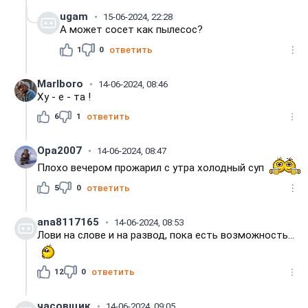
ugam
15-06-2024, 22:28
А может сосет как пылесос?
1
0
ответить
Marlboro
14-06-2024, 08:46
Ху - е - та !
6
1
ответить
Opa2007
14-06-2024, 08:47
Плохо вечером прожарил с утра холодный суп
5
0
ответить
ana8117165
14-06-2024, 08:53
Лови на слове и на развод, пока есть возможность...
12
0
ответить
часовщик
14-06-2024, 09:05