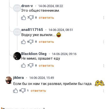
dron-v
14-06-2024, 08:22
Это общественникам.
7
0
ответить
ana8117165
14-06-2024, 08:51
Водку уже выпили....
6
0
ответить
Blacklion Oleg
14-06-2024, 09:16
Не мимо, орашает еду
7
0
ответить
jiklera
14-06-2024, 15:49
Если бы он нам так разлвал, прибили бы гада.
0
1
ответить