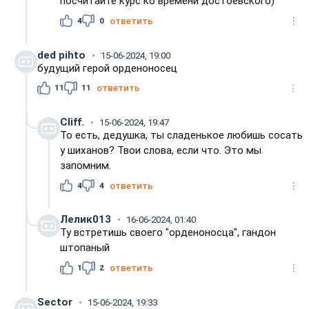
посчитайте курс ко времени достоевского)
4
0
ответить
ded pihto
15-06-2024, 19:00
будущий герой орденоносец
11
11
ответить
Cliff.
15-06-2024, 19:47
То есть, дедушка, ты сладенькое любишь сосать
у шиханов? Твои слова, если что. Это мы
запомним.
4
4
ответить
Лелик013
16-06-2024, 01:40
Ту встретишь своего "орденоносца", гандон
штопаный
1
2
ответить
Sector
15-06-2024, 19:33