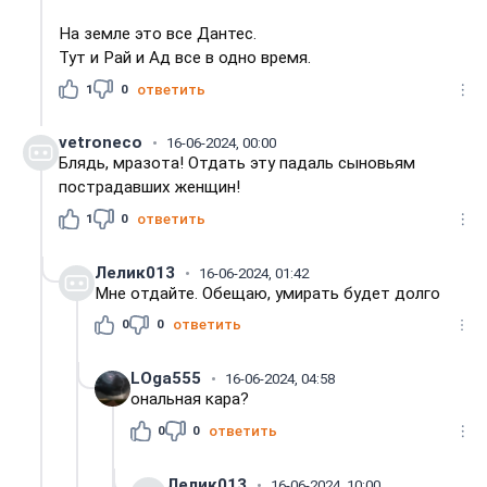
На земле это все Дантес.
Тут и Рай и Ад все в одно время.
1
0
ответить
vetroneco
16-06-2024, 00:00
Блядь, мразота! Отдать эту падаль сыновьям
пострадавших женщин!
1
0
ответить
Лелик013
16-06-2024, 01:42
Мне отдайте. Обещаю, умирать будет долго
0
0
ответить
LOga555
16-06-2024, 04:58
ональная кара?
0
0
ответить
Лелик013
16-06-2024, 10:00