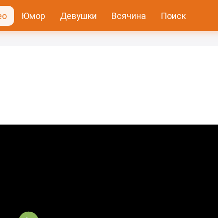
ео
Юмор
Девушки
Всячина
Поиск