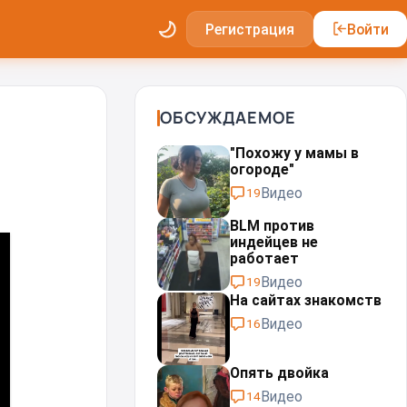
Регистрация
Войти
ОБСУЖДАЕМОЕ
"Похожу у мамы в
огороде"
Видео
19
BLM против
индейцев не
работает
Видео
19
На сайтах знакомств
Видео
16
Опять двойка
Видео
14