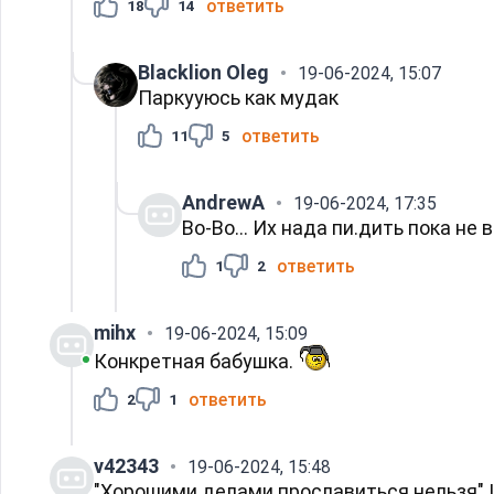
ответить
18
14
Blacklion Oleg
19-06-2024, 15:07
Паркууюсь как мудак
ответить
11
5
AndrewA
19-06-2024, 17:35
Во-Во... Их нада пи.дить пока не в
ответить
1
2
mihx
19-06-2024, 15:09
Конкретная бабушка.
ответить
2
1
v42343
19-06-2024, 15:48
"Хорошими делами прославиться нельзя"