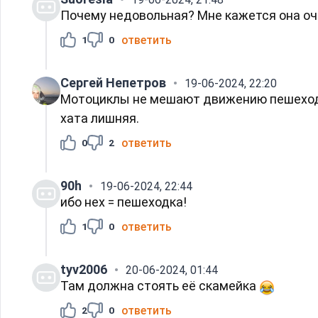
Почему недовольная? Мне кажется она оче
ответить
1
0
Сергей Непетров
19-06-2024, 22:20
Мотоциклы не мешают движению пешеходов
хата лишняя.
ответить
0
2
90h
19-06-2024, 22:44
ибо нех = пешеходка!
ответить
1
0
tyv2006
20-06-2024, 01:44
Там должна стоять её скамейка
ответить
2
0