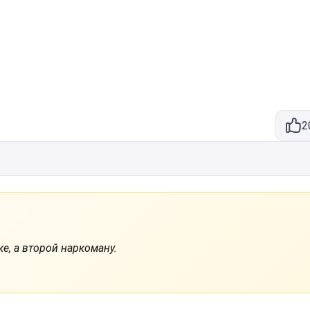
2
е, а второй наркоману.