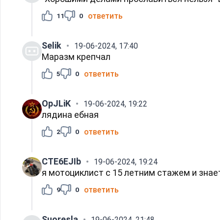
ответить
11
0
Selik
19-06-2024, 17:40
Маразм крепчал
ответить
5
0
OpJLiK
19-06-2024, 19:22
лядина ебная
ответить
2
0
CTE6EJIb
19-06-2024, 19:24
я мотоциклист с 15 летним стажем и знаете 
ответить
9
0
Suoresla
19-06-2024, 21:48