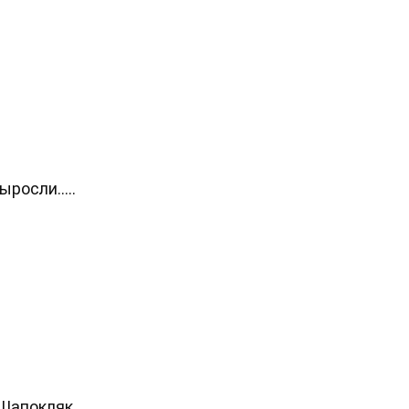
ыросли.....
 Шапокляк