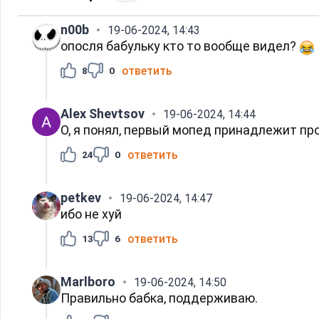
n00b
19-06-2024, 14:43
опосля бабульку кто то вообще видел?
ответить
8
0
Alex Shevtsov
19-06-2024, 14:44
О, я понял, первый мопед принадлежит про
ответить
24
0
petkev
19-06-2024, 14:47
ибо не хуй
ответить
13
6
Marlboro
19-06-2024, 14:50
Правильно бабка, поддерживаю.