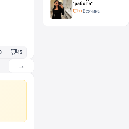
"работа"⁠⁠
Всячина
11
0
45
→