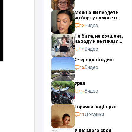
Можно ли пердеть
на борту самолета
Видео
13
Не бита, не крашена,
на ходу и не гнилая...
Видео
13
Очередной идиот
Видео
12
Урал⁠⁠
Видео
12
Горячая подборка
Девушки
11
У каждого своя