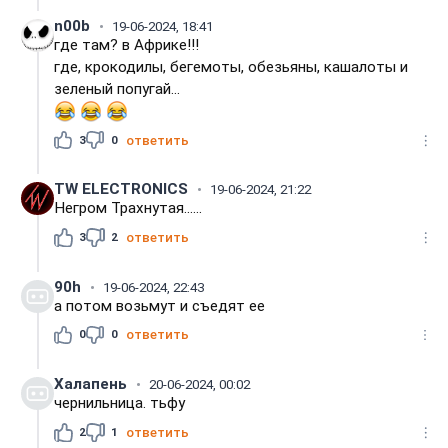
n00b
19-06-2024, 18:41
где там? в Африке!!!
где, крокодилы, бегемоты, обезьяны, кашалоты и
зеленый попугай...
3
0
ответить
TW ELECTRONICS
19-06-2024, 21:22
Негром Трахнутая......
3
2
ответить
90h
19-06-2024, 22:43
а потом возьмут и съедят ее
0
0
ответить
Халапень
20-06-2024, 00:02
чернильница. тьфу
2
1
ответить