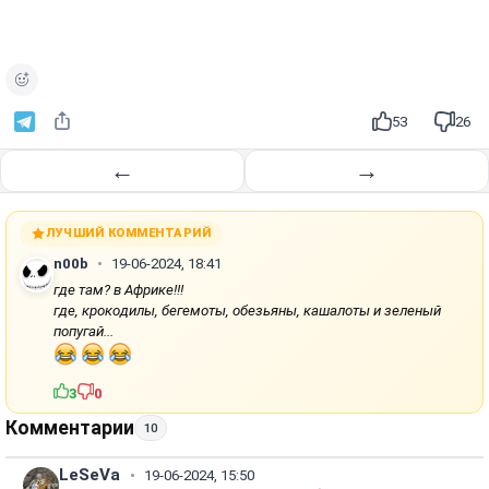
о
и
з
в
е
53
26
с
т
←
→
и
ЛУЧШИЙ КОММЕНТАРИЙ
n00b
19-06-2024, 18:41
где там? в Африке!!!
где, крокодилы, бегемоты, обезьяны, кашалоты и зеленый
попугай...
3
0
Комментарии
10
LeSeVa
19-06-2024, 15:50