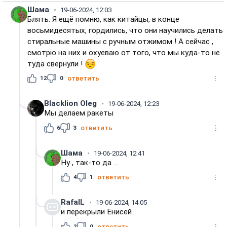
Шама
19-06-2024, 12:03
Блять. Я ещё помню, как китайцы, в конце
восьмидесятых, гордились, что они научились делать
стиральные машины с ручным отжимом ! А сейчас ,
смотрю на них и охуеваю от того, что мы куда-то не
туда свернули !
12
0
ответить
Blacklion Oleg
19-06-2024, 12:23
Мы делаем ракеты
6
3
ответить
Шама
19-06-2024, 12:41
Ну , так-то да ...
4
1
ответить
RafalL
19-06-2024, 14:05
и перекрыли Енисей
2
0
ответить