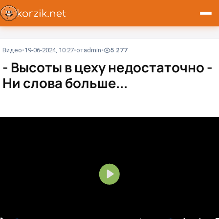
Видео
19-06-2024, 10:27
от
admin
5 277
- Высоты в цеху недостаточно -
Ни слова больше...⁠⁠
В
о
с
п