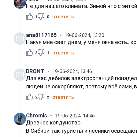
Не для нашего климата. Зимой что с энто
ответить
1
0
ana8117165
19-06-2024, 13:20
Накуя мне свет днем, у меня окна есть...к
ответить
3
1
DRONT
19-06-2024, 13:46
Для вас дебилов электростанций понадела
людей не оскорбляют, поэтому всё сами, в
ответить
2
2
Chromis
19-06-2024, 14:46
Древнее колдунство.
В Сибири так туристы и лесники освещают