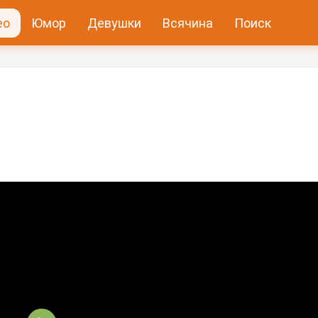
ео
Юмор
Девушки
Всячина
Поиск