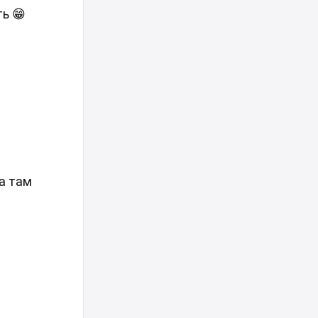
ь 😁
а там