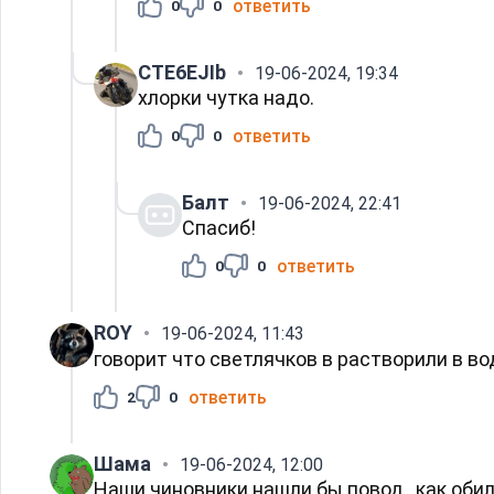
ответить
0
0
CTE6EJIb
19-06-2024, 19:34
хлорки чутка надо.
ответить
0
0
Балт
19-06-2024, 22:41
Спасиб!
ответить
0
0
ROY
19-06-2024, 11:43
говорит что светлячков в растворили в в
ответить
2
0
Шама
19-06-2024, 12:00
Наши чиновники нашли бы повод , как обил