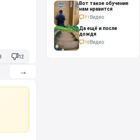
Вот такое обучение
нам нравится
Видео
11
Да ещё и после
дождя⁠⁠
Видео
10
3
12
→