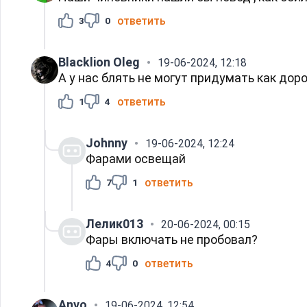
ответить
3
0
Blacklion Oleg
19-06-2024, 12:18
А у нас блять не могут придумать как дор
ответить
1
4
Johnny
19-06-2024, 12:24
Фарами освещай
ответить
7
1
Лелик013
20-06-2024, 00:15
Фары включать не пробовал?
ответить
4
0
Anvo
19-06-2024, 12:54