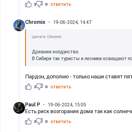
ответить
3
0
Chromis
19-06-2024, 14:47
Цитата: Chromis
Древнее колдунство.
В Сибири так туристы и лесники освещают по
Пардон, дополню - только наши ставят п
ответить
2
0
Paul P
19-06-2024, 15:05
Есть риск возгорания дома так как солнечн
ответить
3
0