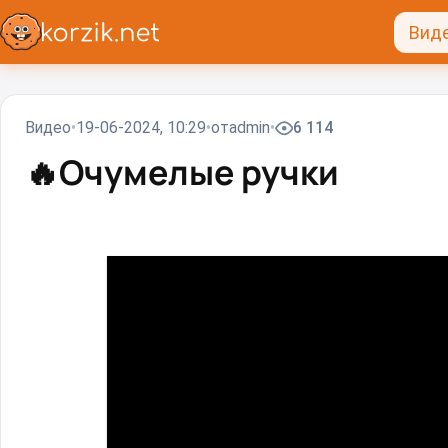
Вид
Видео
19-06-2024, 10:29
от
admin
6 114
🔥
Очумелые ручки⁠⁠