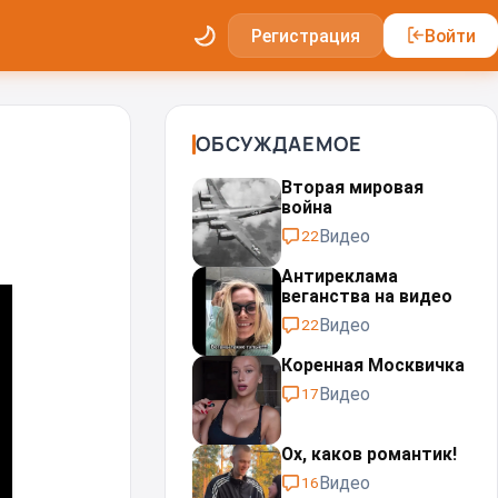
Регистрация
Войти
ОБСУЖДАЕМОЕ
Вторая мировая
война
Видео
22
Антиреклама
веганства на видео
Видео
22
Коренная Москвичка
Видео
17
Ох, каков романтик!
Видео
16