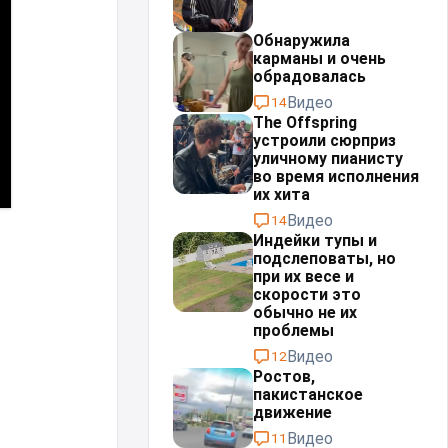
Обнаружила
карманы и очень
обрадовалась
Видео
14
The Offspring
устроили сюрприз
уличному пианисту
во время исполнения
их хита
Видео
14
Индейки тупы и
подслеповаты, но
при их весе и
скорости это
обычно не их
проблемы⁠⁠
Видео
12
Ростов,
пакистанское
движение
Видео
11