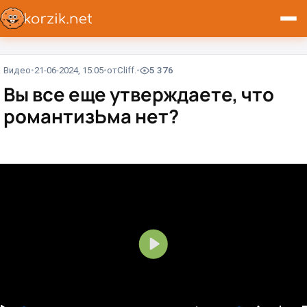
Видео
21-06-2024, 15:05
от
Cliff.
5 376
Вы все еще утверждаете, что
романтизЬма нет?
В
о
с
п