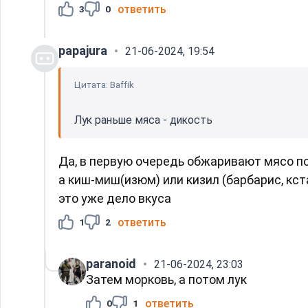
ответить
3
0
papajura
21-06-2024, 19:54
Цитата: Baffik
Лук раньше мяса - дикость
Да, в первую очередь обжаривают мясо п
а киш-миш(изюм) или кизил (барбарис, кст
это уже дело вкуса
ответить
1
2
paranoid
21-06-2024, 23:03
Затем морковь, а потом лук
ответить
0
1