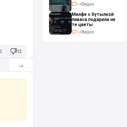
Видео
14
Милфе с бутылкой
пиваса подарили не
те цветы
Видео
14
0
12
→