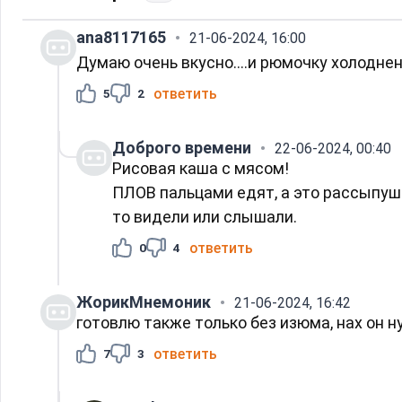
ana8117165
21-06-2024, 16:00
Думаю очень вкусно....и рюмочку холоднен
ответить
5
2
Доброго времени
22-06-2024, 00:40
Рисовая каша с мясом!
ПЛОВ пальцами едят, а это рассыпуш
то видели или слышали.
ответить
0
4
ЖорикМнемоник
21-06-2024, 16:42
готовлю также только без изюма, нах он н
ответить
7
3