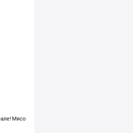
еале! Мясо