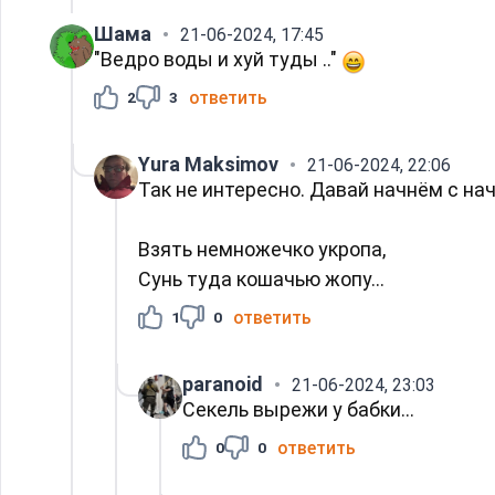
Шама
21-06-2024, 17:45
"Ведро воды и хуй туды .."
ответить
2
3
Yura Maksimov
21-06-2024, 22:06
Так не интересно. Давай начнём с нач
Взять немножечко укропа,
Сунь туда кошачью жопу...
ответить
1
0
paranoid
21-06-2024, 23:03
Секель вырежи у бабки...
ответить
0
0