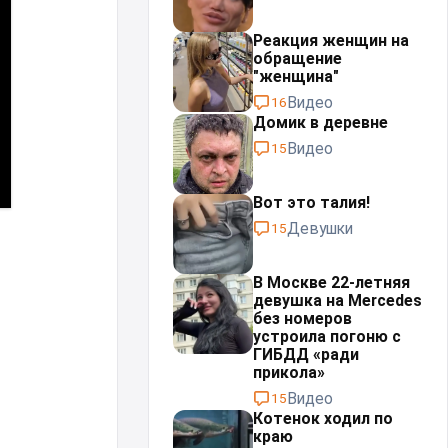
Реакция женщин на
обращение
"женщина"
Видео
16
Домик в деревне
Видео
15
Вот это талия!
Девушки
15
В Москве 22-летняя
девушка на Mercedes
без номеров
устроила погоню с
ГИБДД «ради
прикола»
Видео
15
Котенок ходил по
краю