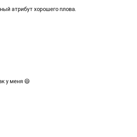
ьный атрибут хорошего плова.
ак у меня 😄