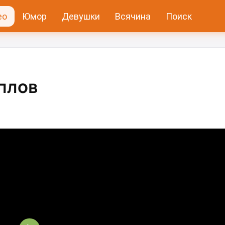
ео
Юмор
Девушки
Всячина
Поиск
плов