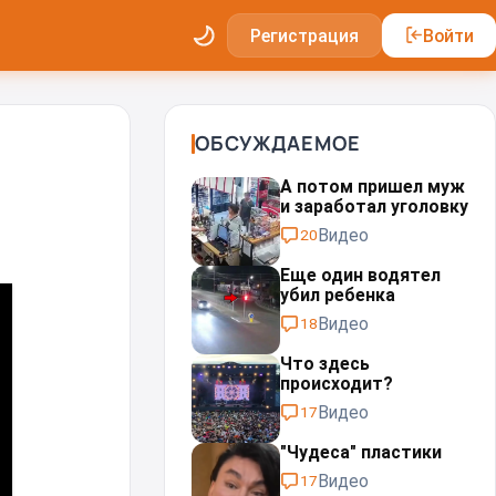
Регистрация
Войти
ОБСУЖДАЕМОЕ
А потом пришел муж
и заработал уголовку
Видео
20
Еще один водятел
убил ребенка
Видео
18
Что здесь
происходит?
Видео
17
"Чудеса" пластики⁠⁠
Видео
17