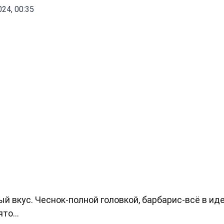
24, 00:35
й вкус. Чеснок-полной головкой, барбарис-всë в ид
то...