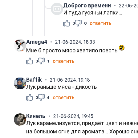
Доброго времени
22-06-20
И туда гусячьи лапки...
ответить
0
0
Amega4
21-06-2024, 18:33
Мне б просто мясо хватило поесть
ответить
0
1
Baffik
21-06-2024, 19:18
Лук раньше мяса - дикость
ответить
0
4
Кинель
21-06-2024, 19:45
Лук карамелизуется, придаёт цвет и нежны
на большом огне для аромата... Хорошо сня