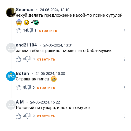
Seaman
24-06-2024, 13:10
нехуй делать предложение какой-то псине сутулой
14
1
ответить
and21104
24-06-2024, 13:31
зачем тебе страшило...может это баба-мужик
3
0
ответить
Вotan
24-06-2024, 15:00
Страшная пипец
5
0
ответить
А M
24-06-2024, 16:22
Розовый питушара, и лох к тому же
3
0
ответить