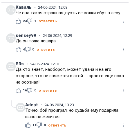
Каваль
24-06-2024, 12:08
Че она такая страшная ,пусть ее волки ебут в лесу .
23
1
ответить
sensey99
24-06-2024, 12:29
Да он тоже лошара.
4
0
ответить
B3s
24-06-2024, 12:31
Да кто знает, наоборот, может удача и на его
стороне, что не свяжется с этой... , просто еще пока
не осознал!
16
0
ответить
Adept
24-06-2024, 13:23
Точно, бой проиграл, но судьба ему подарила
шанс не женится.
11
0
ответить