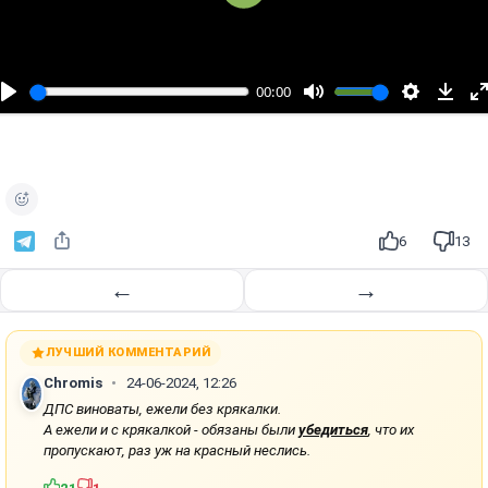
В
о
с
п
00:00
р
о
и
з
в
е
6
13
с
т
←
→
и
ЛУЧШИЙ КОММЕНТАРИЙ
Chromis
24-06-2024, 12:26
ДПС виноваты, ежели без крякалки.
А ежели и с крякалкой - обязаны были
убедиться
, что их
пропускают, раз уж на красный неслись.