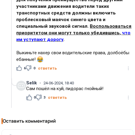
участниками движения водители таких
транспортных средств должны включить
проблесковый маячок синего цвета и
специальный звуковой сигнал.
Воспользоваться
приоритетом они могут только убедившись,
что
им уступают дорогу
.
Выкиньте нахер свои водительские права, долбоёбы
ебанные!
6
0
ответить
Selik
24-06-2024, 18:40
Сам пошёл на куй, пидорас гнойный!
0
3
ответить
Оставить комментарий