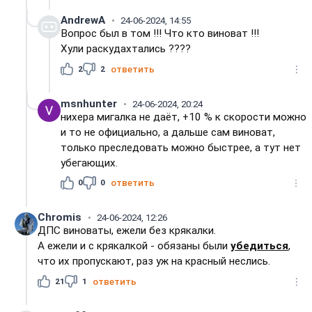
AndrewA
24-06-2024, 14:55
Вопрос был в том !!! Что кто виноват !!!
Хули раскудахтались ????
2
2
ответить
msnhunter
24-06-2024, 20:24
нихера мигалка не даёт, +10 % к скорости можно
и то не официально, а дальше сам виноват,
только преследовать можно быстрее, а тут нет
убегающих.
0
0
ответить
Chromis
24-06-2024, 12:26
ДПС виноваты, ежели без крякалки.
А ежели и с крякалкой - обязаны были
убедиться
,
что их пропускают, раз уж на красный неслись.
21
1
ответить