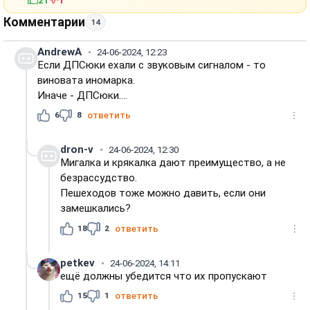
21
1
Комментарии
14
AndrewA
24-06-2024, 12:23
Если ДПСюки ехали с звуковым сигналом - то
виновата иномарка.
Иначе - ДПСюки....
6
8
ответить
dron-v
24-06-2024, 12:30
Мигалка и крякалка дают преимущество, а не
безрассудство.
Пешеходов тоже можно давить, если они
замешкались?
18
2
ответить
petkev
24-06-2024, 14:11
ещё должны убедится что их пропускают
15
1
ответить