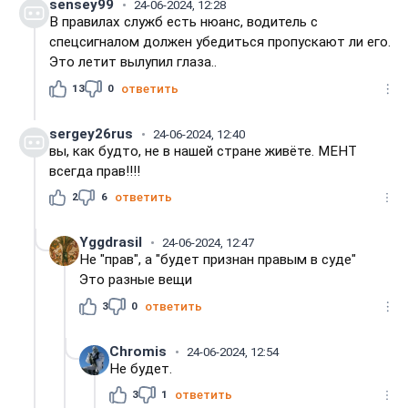
sensey99
24-06-2024, 12:28
В правилах служб есть нюанс, водитель с
спецсигналом должен убедиться пропускают ли его.
Это летит вылупил глаза..
13
0
ответить
sergey26rus
24-06-2024, 12:40
вы, как будто, не в нашей стране живёте. МЕНТ
всегда прав!!!!
2
6
ответить
Yggdrasil
24-06-2024, 12:47
Не "прав", а "будет признан правым в суде"
Это разные вещи
3
0
ответить
Chromis
24-06-2024, 12:54
Не будет.
3
1
ответить