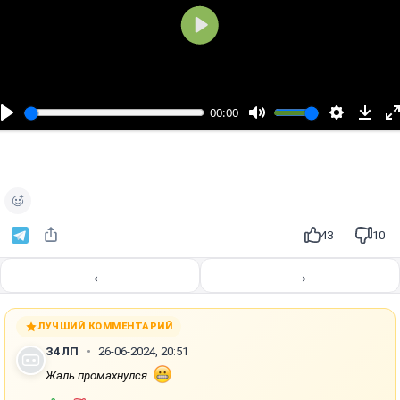
В
о
с
п
00:00
р
о
и
з
в
е
43
10
с
т
←
→
и
ЛУЧШИЙ КОММЕНТАРИЙ
З4ЛП
26-06-2024, 20:51
Жаль промахнулся.