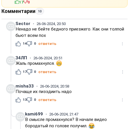
17
0
Комментарии
10
Sector
26-06-2024, 20:50
Ненадо не бейте бедного приезжего. Как они толпой
бьют всем пох
14
0
ответить
З4ЛП
26-06-2024, 20:51
Жаль промахнулся.
17
0
ответить
misha33
26-06-2024, 20:58
Почаще их пизздиить надо
13
0
ответить
kami699
26-06-2024, 21:47
В смысле промахнулся? В начале видео
бородатый по голове получил.