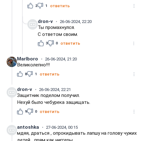
2
1
ответить
dron-v
26-06-2024, 22:20
Ты промахнулся.
С ответом своим.
3
0
ответить
Marlboro
26-06-2024, 21:20
Великолепно!!!
8
1
ответить
dron-v
26-06-2024, 22:21
Защитник поделом получил.
Нехуй было чебурека защищать.
9
0
ответить
antoshka
27-06-2024, 00:15
мдяя, драться , опрокидывать лапшу на голову чужих
детей... прям как ниггеры