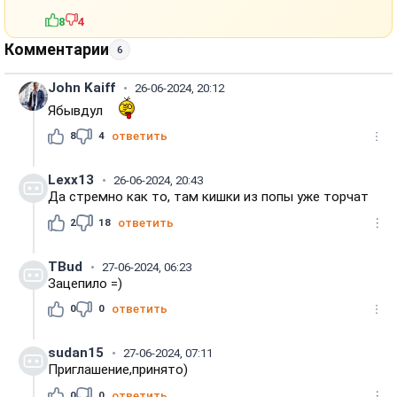
8
4
Комментарии
6
John Kaiff
26-06-2024, 20:12
Ябывдул
8
4
ответить
Lexx13
26-06-2024, 20:43
Да стремно как то, там кишки из попы уже торчат
2
18
ответить
TBud
27-06-2024, 06:23
Зацепило =)
0
0
ответить
sudan15
27-06-2024, 07:11
Приглашение,принято)
0
0
ответить