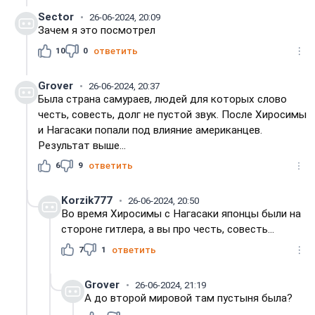
Sector
26-06-2024, 20:09
Зачем я это посмотрел
10
0
ответить
Grover
26-06-2024, 20:37
Была страна самураев, людей для которых слово
честь, совесть, долг не пустой звук. После Хиросимы
и Нагасаки попали под влияние американцев.
Результат выше...
6
9
ответить
Korzik777
26-06-2024, 20:50
Во время Хиросимы с Нагасаки японцы были на
стороне гитлера, а вы про честь, совесть...
7
1
ответить
Grover
26-06-2024, 21:19
А до второй мировой там пустыня была?