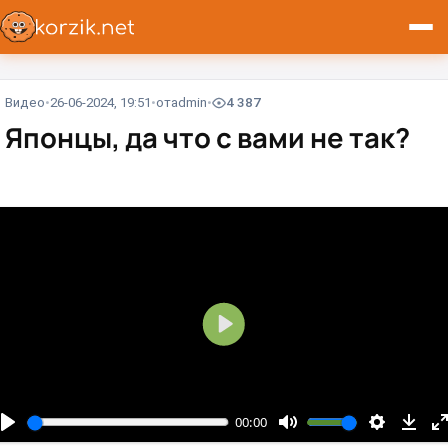
Видео
26-06-2024, 19:51
от
admin
4 387
Японцы, да что с вами не так?⁠⁠
В
о
с
п
00:00
р