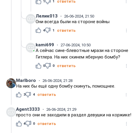
1
1
ответить
Лелик013
26-06-2024, 21:50
Они всегда были на стороне войны
4
1
ответить
kami699
27-06-2024, 10:50
А сейчас сине-блевотные мрази на стороне
Гитлера. На них скинем яберную бомбу?
0
0
ответить
Marlboro
26-06-2024, 21:28
На них бы ещё одну бомбу скинуть, помощнее.
3
4
ответить
Agent3333
26-06-2024, 21:29
просто они не заходили в раздел девушки на коржике!
4
0
ответить