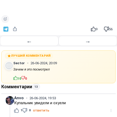
о
и
з
в
е
9
56
с
т
←
→
и
ЛУЧШИЙ КОММЕНТАРИЙ
Sector
26-06-2024, 20:09
Зачем я это посмотрел
10
0
Комментарии
13
Anvo
26-06-2024, 19:53
Купальник увидели и охуели
1
0
ответить