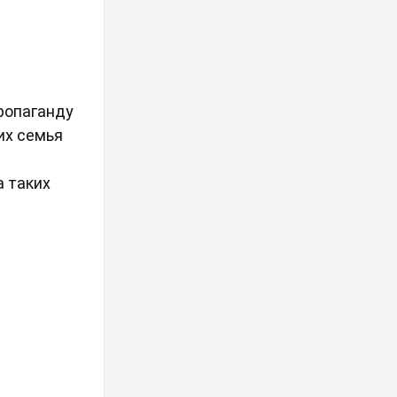
пропаганду
их семья
а таких