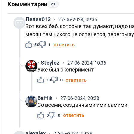
Комментарии
21
Лелик013
27-06-2024, 09:36
Вот всех баб, которые так думают, надо 
месяц там никого не останется, перегрызу
ответить
50
1
- Steylez
27-06-2024, 10:36
Уже был эксперимент
ответить
13
0
Baffik
27-06-2024, 20:28
Со всеми, созданными ими самими.
ответить
0
0
alexalex
27-06-2024, 09:39