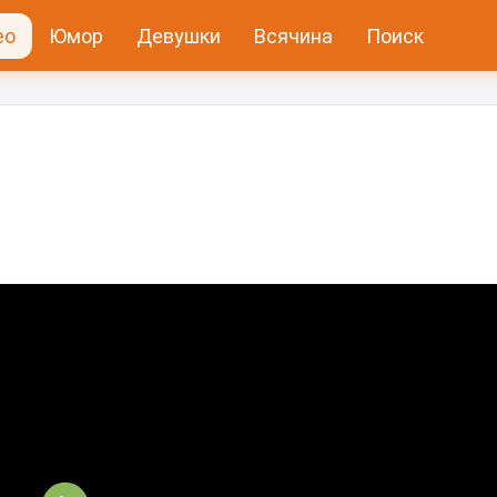
ео
Юмор
Девушки
Всячина
Поиск