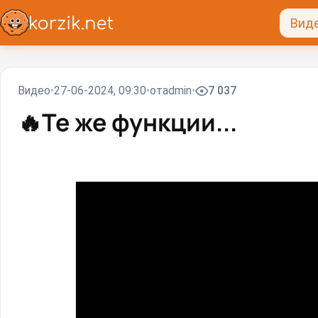
Вид
Видео
27-06-2024, 09:30
от
admin
7 037
🔥
Те же функции...⁠⁠