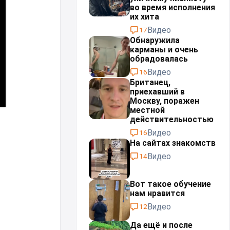
во время исполнения
их хита
Видео
17
Обнаружила
карманы и очень
обрадовалась
Видео
16
Британец,
приехавший в
Москву, поражен
местной
действительностью⁠⁠
Видео
16
На сайтах знакомств
Видео
14
Вот такое обучение
нам нравится
Видео
12
Да ещё и после