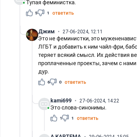
Тупая феминистка.
ответить
5
1
Джим
27-06-2024, 12:11
Это не феминистки, это мужененавист
ЛГБТ и добавить к ним чайл-фри, бабс
теряет всякий смысл. Их действия ве
проплаченные проекты, зачем с нами в
дур.
ответить
6
0
kami699
27-06-2024, 14:22
Это слова-синонимы.
ответить
1
1
A KARTEMA
29-06-2024, 15:05