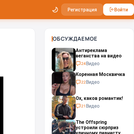
Регистрация
Войти
ОБСУЖДАЕМОЕ
Антиреклама
веганства на видео
Видео
24
Коренная Москвичка
Видео
22
Ох, каков романтик!
Видео
21
The Offspring
устроили сюрприз
уличному пианисту