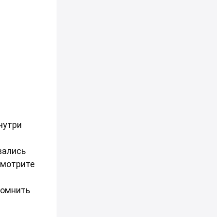
нутри
вались
смотрите
помнить