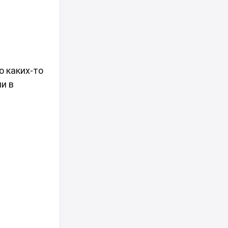
о каких-то
и в