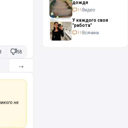
дождя⁠⁠
Видео
11
У каждого своя
"работа"⁠⁠
Всячина
11
3
58
→
никого не