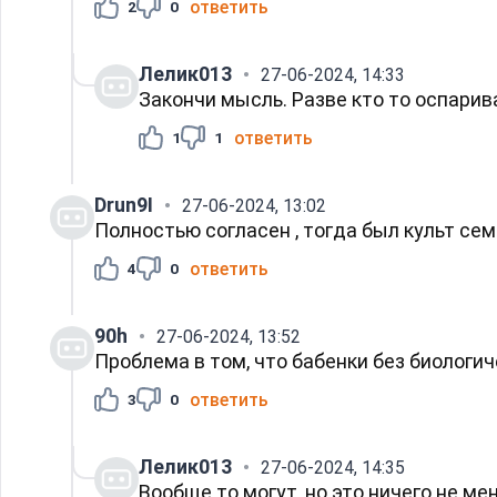
ответить
2
0
Лелик013
27-06-2024, 14:33
Закончи мысль. Разве кто то оспарив
ответить
1
1
Drun9I
27-06-2024, 13:02
Полностью согласен , тогда был культ семьи
ответить
4
0
90h
27-06-2024, 13:52
Проблема в том, что бабенки без биологи
ответить
3
0
Лелик013
27-06-2024, 14:35
Вообще то могут, но это ничего не ме