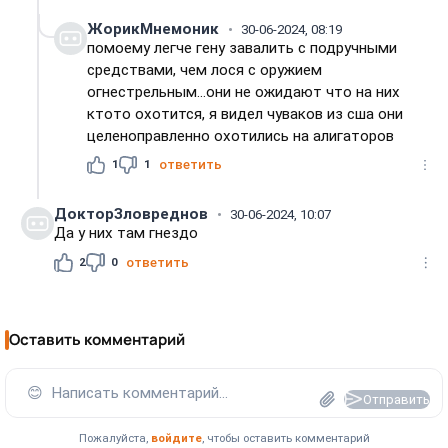
ЖорикМнемоник
30-06-2024, 08:19
помоему легче гену завалить с подручными
средствами, чем лося с оружием
огнестрельным...они не ожидают что на них
ктото охотится, я видел чуваков из сша они
целеноправленно охотились на алигаторов
1
1
ответить
ДокторЗловреднов
30-06-2024, 10:07
Да у них там гнездо
2
0
ответить
Оставить комментарий
😊
Написать комментарий...
Отправить
Пожалуйста,
войдите
, чтобы оставить комментарий