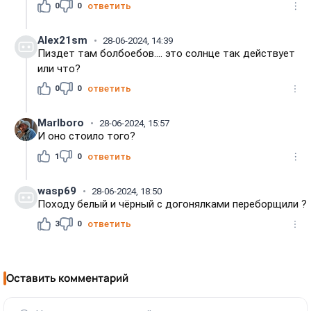
0
0
ответить
Alex21sm
28-06-2024, 14:39
Пиздет там болбоебов.... это солнце так действует
или что?
0
0
ответить
Marlboro
28-06-2024, 15:57
И оно стоило того?
1
0
ответить
wasp69
28-06-2024, 18:50
Походу белый и чёрный с догонялками переборщили ?
3
0
ответить
Оставить комментарий