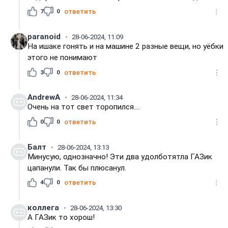
7
0
ответить
paranoid
28-06-2024, 11:09
На ишаке гонять и на машине 2 разные вещи, но уёбки
этого не понимают
3
0
ответить
AndrewA
28-06-2024, 11:34
Очень на тот свет торопился....
0
0
ответить
Балт
28-06-2024, 13:13
Минусую, однозначно! Эти два удолботятла ГАЗик
цапанули. Так бы плюсанул.
4
0
ответить
коллега
28-06-2024, 13:30
А ГАЗик то хорош!