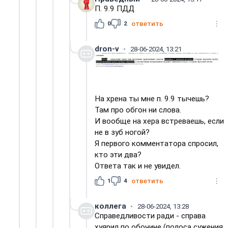
П. 9.9 ПДД
0
2
ответить
dron-v
28-06-2024, 13:21
На хрена ты мне п. 9.9 тычешь?
Там про обгон ни слова.
И вообще на хера встреваешь, если
не в зуб ногой?
Я первого комментатора спросил,
кто эти два?
Ответа так и не увидел.
1
4
ответить
коллега
28-06-2024, 13:28
Справедливости ради - справа
хуярил по обочине (полоса сужения