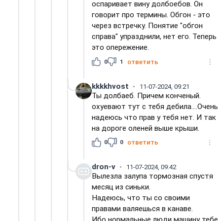
оспаривает вину долбоебов. Он
говорит про термины. Обгон - это
через встречку. Понятие "обгон
справа" упразднили, нет его. Теперь
это опережение.
0
1
ответить
kkkkhvost
11-07-2024, 09:21
Ты долбаеб. Причем конченый.
охуевают тут с тебя дебила....Очень
надеюсь что прав у тебя нет. И так
на дороге оленей выше крыши.
0
0
ответить
dron-v
11-07-2024, 09:42
Вылезла залупа тормозная спустя
месяц из синьки.
Надеюсь, что ты со своими
правами валяешься в канаве.
Ибо нормальные люди машину тебе