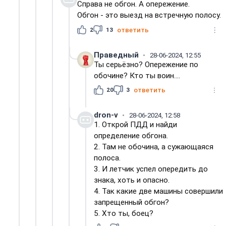
Справа не обгон. А опережение.
Обгон - это выезд на встречную полосу.
2
13
ответить
Праведный
28-06-2024, 12:55
Ты серьёзно? Опережение по
обочине? Кто ты воин....
20
3
ответить
dron-v
28-06-2024, 12:58
1. Открой ПДД и найди
определение обгона.
2. Там не обочина, а сужающаяся
полоса.
3. И летчик успел опередить до
знака, хоть и опасно.
4. Так какие две машины совершили
запрещенный обгон?
5. Хто ты, боец?