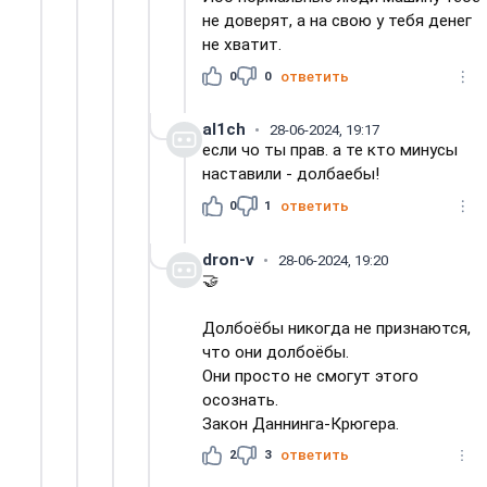
не доверят, а на свою у тебя денег
не хватит.
0
0
ответить
al1ch
28-06-2024, 19:17
если чо ты прав. а те кто минусы
наставили - долбаебы!
0
1
ответить
dron-v
28-06-2024, 19:20
🤝
Долбоёбы никогда не признаются,
что они долбоёбы.
Они просто не смогут этого
осознать.
Закон Даннинга-Крюгера.
2
3
ответить