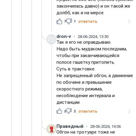
закончилась давно) и он такой же
долбб, как и на мерсе.
7
1
ответить
dron-v
28-06-2024, 13:30
Так я его не оправдываю.
Надо быть мудаком последним,
чтобы при заканчивающейся
полосе гашетку притопить.
Суть в трактовке.
Не запрещенный обгон, а движение
по обочине и превышение
скоростного режима,
несоблюдение интервала и
дистанции.
2
2
ответить
Праведный
28-06-2024, 14:06
Обгон на тротуаре тоже не