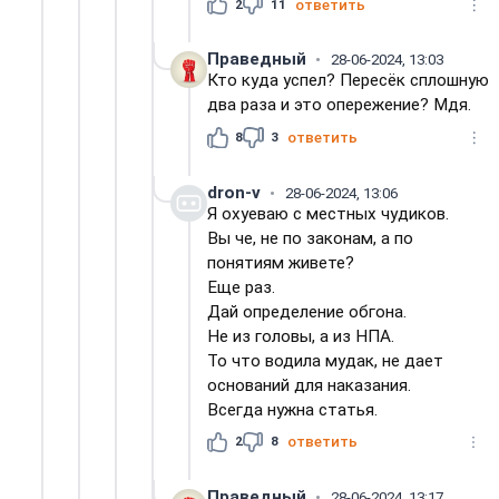
2
11
ответить
Праведный
28-06-2024, 13:03
Кто куда успел? Пересёк сплошную
два раза и это опережение? Мдя.
8
3
ответить
dron-v
28-06-2024, 13:06
Я охуеваю с местных чудиков.
Вы че, не по законам, а по
понятиям живете?
Еще раз.
Дай определение обгона.
Не из головы, а из НПА.
То что водила мудак, не дает
оснований для наказания.
Всегда нужна статья.
2
8
ответить
Праведный
28-06-2024, 13:17