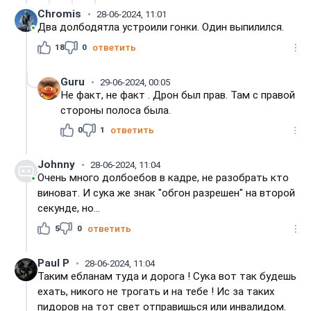
Chromis
28-06-2024, 11:01
Два долбодятла устроили гонки. Один выпилился.
18
0
ответить
Guru
29-06-2024, 00:05
Не факт, не факт . Дрон был прав. Там с правой
стороны полоса была.
0
1
ответить
Johnny
28-06-2024, 11:04
Очень много долбоебов в кадре, не разобрать кто
виноват. И сука же знак "обгон разрешен" на второй
секунде, но...
5
0
ответить
Paul P
28-06-2024, 11:04
Таким ебланам туда и дорога ! Сука вот так будешь
ехать, никого не трогать и на тебе ! Ис за таких
пидоров на тот свет отправишься или инвалидом.