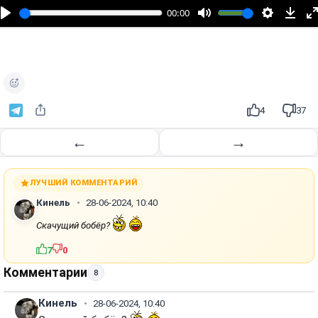
п
00:00
р
о
и
з
в
е
4
37
с
т
←
→
и
ЛУЧШИЙ КОММЕНТАРИЙ
Кинель
28-06-2024, 10:40
Скачущий бобёр?
7
0
Комментарии
8
Кинель
28-06-2024, 10:40