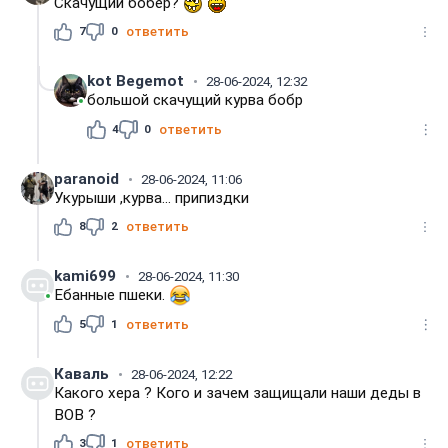
Скачущий бобёр?
7
0
ответить
kot Begemot
28-06-2024, 12:32
большой скачущий курва бобр
4
0
ответить
paranoid
28-06-2024, 11:06
Укурыши ,курва... припиздки
8
2
ответить
kami699
28-06-2024, 11:30
Ебанные пшеки.
5
1
ответить
Каваль
28-06-2024, 12:22
Какого хера ? Кого и зачем защищали наши деды в
ВОВ ?
3
1
ответить