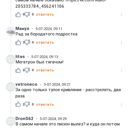
205333784_456241106
0
0
ответить
Манул
5-07-2024, 09:11
Рад за бородатого подростка
3
0
ответить
litas
5-07-2024, 09:13
Мегатрон был тягачом!
2
0
ответить
vetroneco
5-07-2024, 09:21
За одно только тупое кривляние - расстрелять, два
раза.
2
0
ответить
DronS62
5-07-2024, 09:29
В самом начале это писюн вылез? и куда он потом