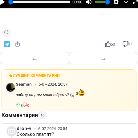
00:00
р
о
и
з
в
е
60
11
с
т
←
→
и
ЛУЧШИЙ КОММЕНТАРИЙ
Seaman
6-07-2024, 20:57
работу на дом можно брать? 🤔
8
0
Комментарии
10
dron-v
6-07-2024, 20:54
Сколько платят?