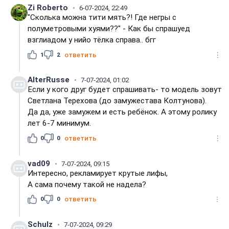
Zi Roberto
6-07-2024, 22:49
"Сколька можна тити мять?! Где негры с
полуметровыми хуями??" - Как бы спрашуед
взглиадом у нийо тёлка справа.. бгг
1
2
ответить
AlterRusse
7-07-2024, 01:02
Если у кого друг будет спрашивать- то модель зовут
Светлана Терехова (до замужестава Колтунова).
Да да, уже замужем и есть ребёнок. А этому ролику
лет 6-7 минимум.
0
0
ответить
vad09
7-07-2024, 09:15
Интересно, рекламирует крутые лифы,
А сама почему такой не надела?
0
0
ответить
Schulz
7-07-2024, 09:29