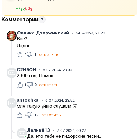
19
3
Комментарии
7
Феликс Дзержинский
6-07-2024, 21:22
Всё?
Ладно.
4
1
ответить
C2H5OH
6-07-2024, 23:00
2000 год. Помню.
1
0
ответить
antoshka
6-07-2024, 23:52
мля такую уйню слушали 🤣
2
17
ответить
Лелик013
7-07-2024, 00:27
Да, это тебе не пидорские песни...