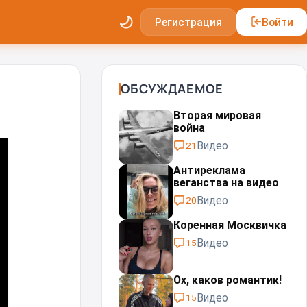
Регистрация
Войти
ОБСУЖДАЕМОЕ
Вторая мировая
война
Видео
21
Антиреклама
веганства на видео
Видео
20
Коренная Москвичка
Видео
15
Ох, каков романтик!
Видео
15