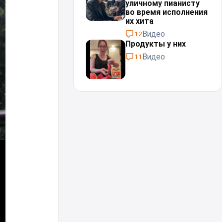
уличному пианисту
во время исполнения
их хита
Видео
12
Продукты у них
Видео
11