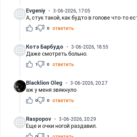
Evgeniy
3-06-2026, 17:05
А, стук такой, как будто в голове что-то ес
ответить
2
0
Котэ Барбудо
3-06-2026, 18:55
Даже смотреть больно.
ответить
1
0
Blacklion Oleg
3-06-2026, 20:27
аж у меня звякнуло
ответить
0
0
Raspopov
3-06-2026, 20:29
Еще и очки ногой раздавил.
ответить
0
1