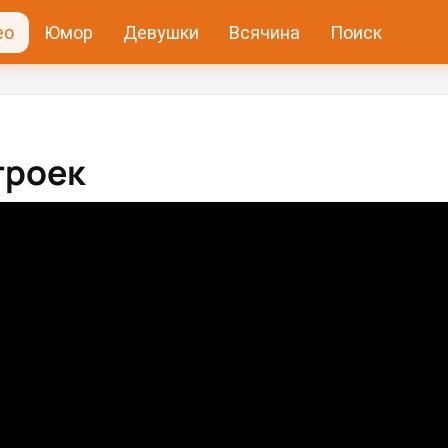
ео
Юмор
Девушки
Всячина
Поиск
троек