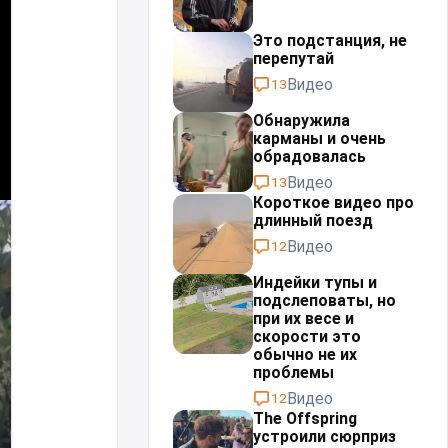
Это подстанция, не
перепутай⁠⁠
Видео
13
Обнаружила
карманы и очень
обрадовалась
Видео
13
Короткое видео про
длинный поезд
Видео
12
Индейки тупы и
подслеповаты, но
при их весе и
скорости это
обычно не их
проблемы⁠⁠
Видео
12
The Offspring
устроили сюрприз