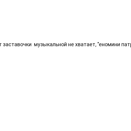
т заставочки музыкальной не хватает, "еномини патре.