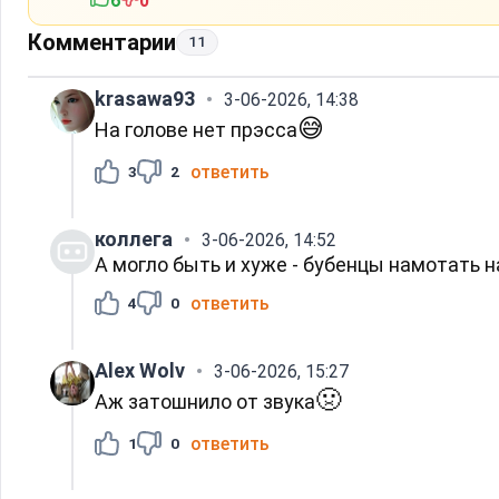
6
0
Комментарии
11
krasawa93
3-06-2026, 14:38
😅
На голове нет прэсса
ответить
3
2
коллега
3-06-2026, 14:52
А могло быть и хуже - бубенцы намотать н
ответить
4
0
Alex Wolv
3-06-2026, 15:27
🤢
Аж затошнило от звука
ответить
1
0