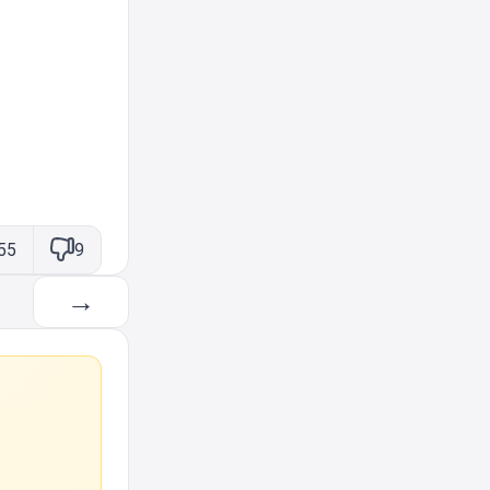
55
9
→