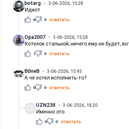
botarg
3-06-2026, 15:28
Идиот
ответить
6
0
Opa2007
3-06-2026, 15:28
Котелок стальной, ничего ему не будет, во
ответить
1
0
B0neB
3-06-2026, 15:45
А чё хотел исполнить-то?
ответить
0
0
UZN238
3-06-2026, 18:20
Именно это
ответить
0
0