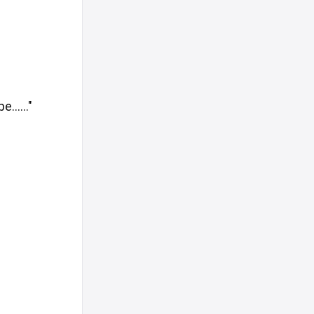
....."