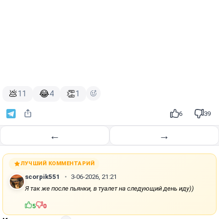
💩
😂
👏
11
4
1
6
39
←
→
ЛУЧШИЙ КОММЕНТАРИЙ
scorpik551
3-06-2026, 21:21
Я так же после пьянки, в туалет на следующий день иду))
5
0