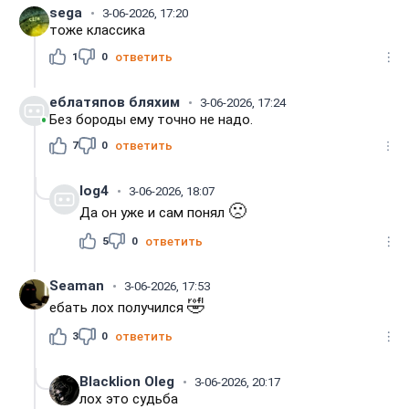
sega
3-06-2026, 17:20
тоже классика
1
0
ответить
еблатяпов бляхим
3-06-2026, 17:24
Без бороды ему точно не надо.
7
0
ответить
log4
3-06-2026, 18:07
🙁
Да он уже и сам понял
5
0
ответить
Seaman
3-06-2026, 17:53
🤣
ебать лох получился
3
0
ответить
Blacklion Oleg
3-06-2026, 20:17
лох это судьба