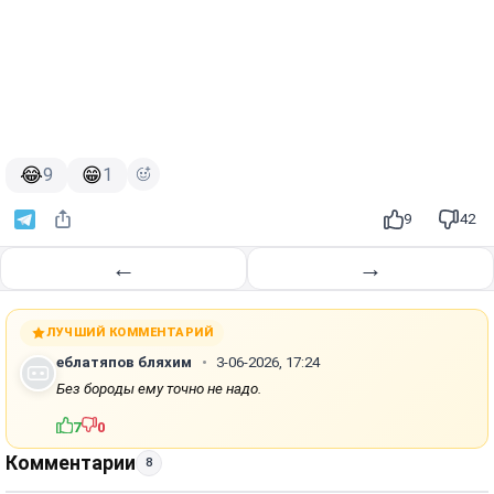
😂
😁
9
1
9
42
←
→
ЛУЧШИЙ КОММЕНТАРИЙ
еблатяпов бляхим
3-06-2026, 17:24
Без бороды ему точно не надо.
7
0
Комментарии
8