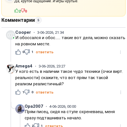
Да, крутое ощущение. И игры крутые.
2
0
Комментарии
5
Cooper
3-06-2026, 21:34
И обоссался и обос...... такие вот дела, можно сказать
на ровном месте.
0
1
ответить
Amega4
3-06-2026, 23:27
У кого есть в наличии такое чудо техники (очки вирт.
реальности) скажите, что вот прям так такой
реализм реалистичный?
1
0
ответить
Opa2007
4-06-2026, 00:00
Прям писец, сидя на стуле охреневаеш, меня
сразу подташнивать начало.
2
1
ответить