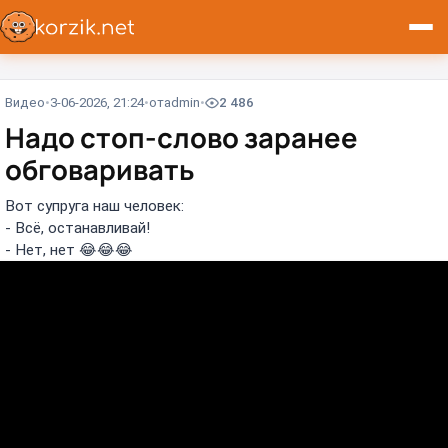
Видео
3-06-2026, 21:24
от
admin
2 486
Надо стоп-слово заранее
обговаривать
Вот супруга наш человек:
- Всё, останавливай!
- Нет, нет 😂😂😂