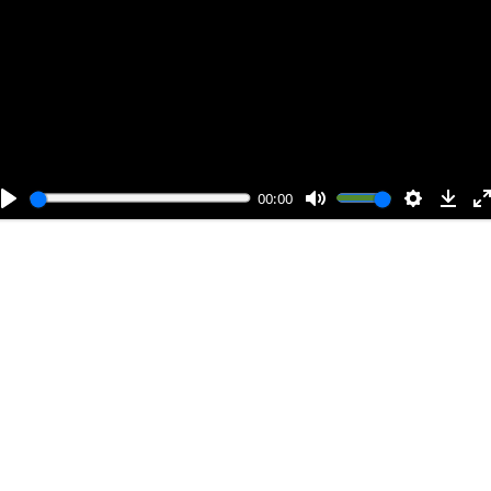
е
с
т
и
00:00