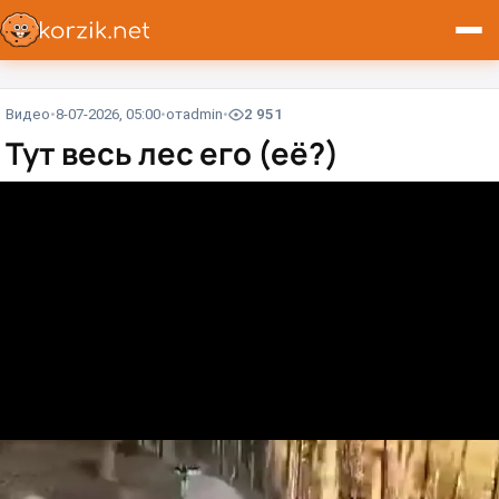
Видео
8-07-2026, 05:00
от
admin
2 951
Тут весь лес его (её?)