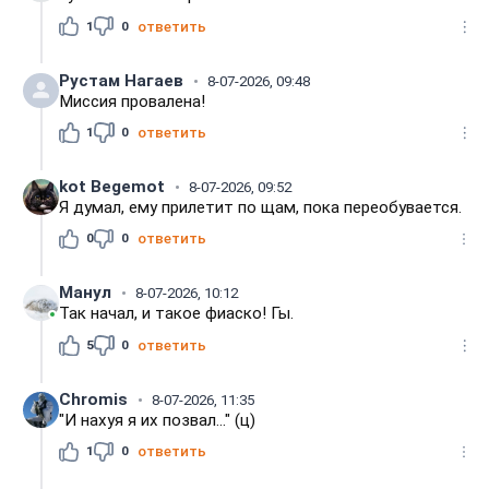
1
0
ответить
Рустам Нагаев
8-07-2026, 09:48
Миссия провалена!
1
0
ответить
kot Begemot
8-07-2026, 09:52
Я думал, ему прилетит по щам, пока переобувается.
0
0
ответить
Манул
8-07-2026, 10:12
Так начал, и такое фиаско! Гы.
5
0
ответить
Chromis
8-07-2026, 11:35
"И нахуя я их позвал..." (ц)
1
0
ответить