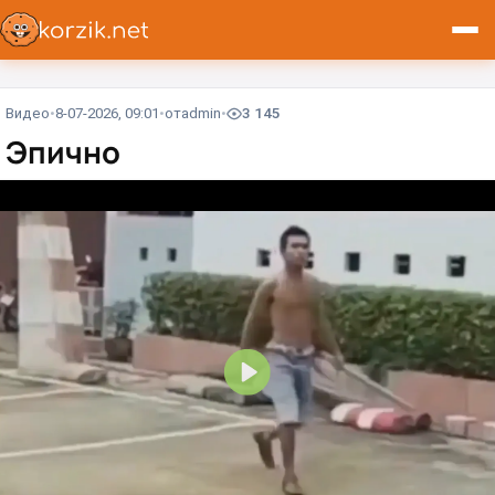
Видео
8-07-2026, 09:01
от
admin
3 145
Эпично⁠⁠
В
о
с
п