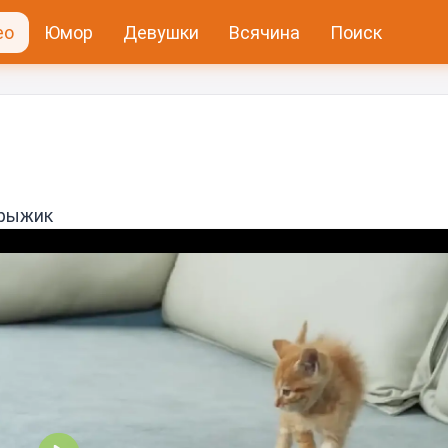
ео
Юмор
Девушки
Всячина
Поиск
 рыжик