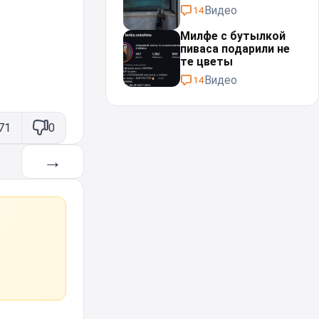
Видео
14
Милфе с бутылкой
пиваса подарили не
те цветы
Видео
14
71
0
→