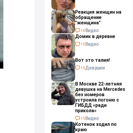
Реакция женщин на
обращение
"женщина"
Видео
16
Домик в деревне
Видео
15
Вот это талия!
Девушки
15
В Москве 22-летняя
девушка на Mercedes
без номеров
устроила погоню с
ГИБДД «ради
прикола»
Видео
15
Котенок ходил по
краю