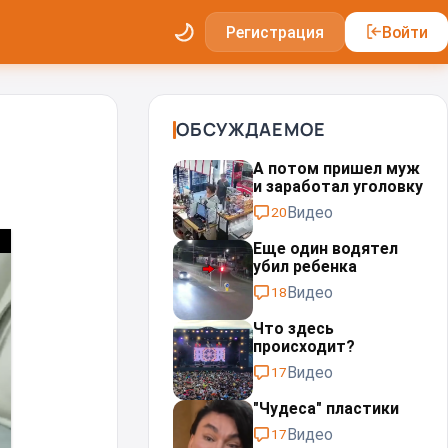
Регистрация
Войти
ОБСУЖДАЕМОЕ
А потом пришел муж
и заработал уголовку
Видео
20
Еще один водятел
убил ребенка
Видео
18
Что здесь
происходит?
Видео
17
"Чудеса" пластики⁠⁠
Видео
17