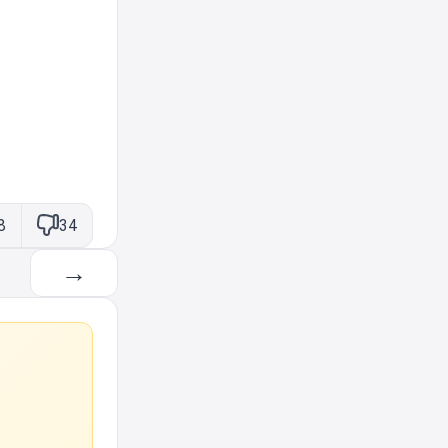
8
34
→