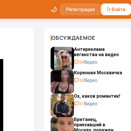
Регистрация
Войти
ОБСУЖДАЕМОЕ
Антиреклама
веганства на видео
Видео
24
Коренная Москвичка
Видео
22
Ох, каков романтик!
Видео
21
Британец,
приехавший в
Москву, поражен