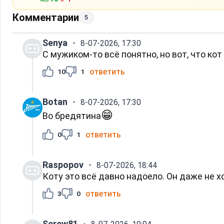
Комментарии
5
Senya
8-07-2026, 17:30
С мужиком-то всё понятно, но вот, что ко
ответить
10
1
Вotan
8-07-2026, 17:30
😁
Во бредятина
ответить
0
1
Raspopov
8-07-2026, 18:44
Коту это всё давно надоело. Он даже не х
ответить
3
0
Screw81