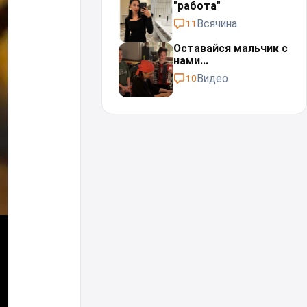
"работа"⁠⁠
Всячина
11
Оставайся мальчик с
нами...⁠⁠
Видео
10