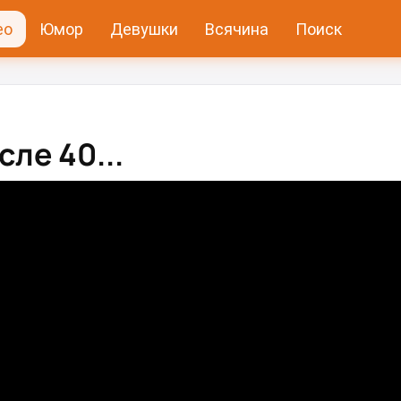
ео
Юмор
Девушки
Всячина
Поиск
е 40...⁠⁠