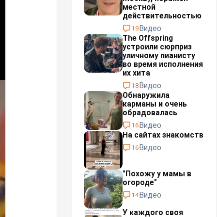
местной
действительностью⁠⁠
Видео
19
The Offspring
устроили сюрприз
уличному пианисту
во время исполнения
их хита
Видео
18
Обнаружила
карманы и очень
обрадовалась
Видео
16
На сайтах знакомств
Видео
16
"Похожу у мамы в
огороде"
Видео
14
У каждого своя