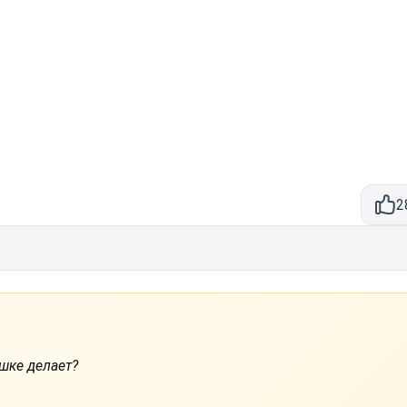
2
ушке делает?