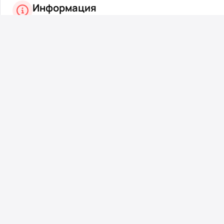
Информация
Посетители, находящиеся в группе
Гости
, не могут ост
Вернуться назад
На главную
Korzik.net — один из старейших развлекательных порталов 
пользователей с 2003 года. Каждый день мы собираем лу
видео, жизненные истории и интересные факты. Присоедин
сообществу с многолетней историей!