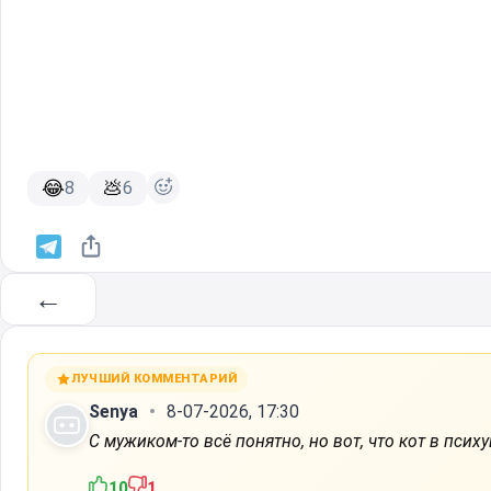
😂
💩
8
6
←
ЛУЧШИЙ КОММЕНТАРИЙ
Senya
8-07-2026, 17:30
С мужиком-то всё понятно, но вот, что кот в псих
10
1