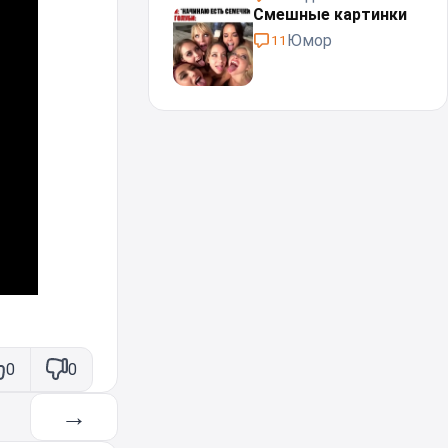
Смешные картинки
Юмор
11
0
0
→