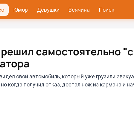
ео
Юмор
Девушки
Всячина
Поиск
 решил самостоятельно "с
уатора
увидел свой автомобиль, который уже грузили эваку
но когда получил отказ, достал нож из кармана и на