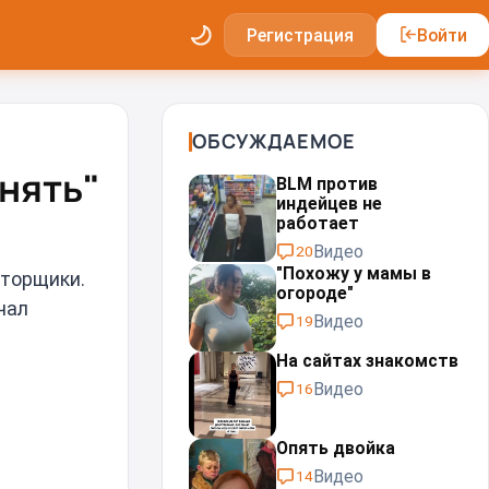
Регистрация
Войти
ОБСУЖДАЕМОЕ
нять"
BLM против
индейцев не
работает
Видео
20
"Похожу у мамы в
аторщики.
огороде"
чал
Видео
19
На сайтах знакомств
Видео
16
Опять двойка
Видео
14