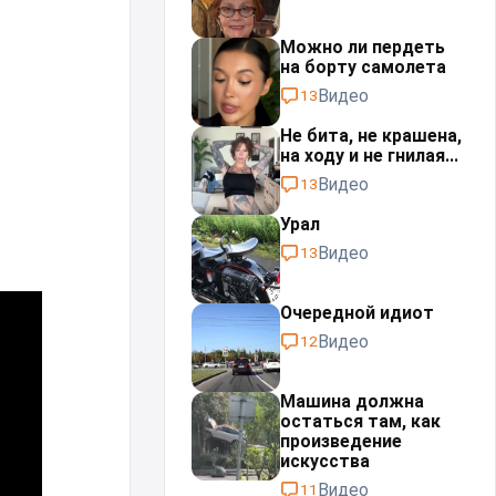
Можно ли пердеть
на борту самолета
Видео
13
Не бита, не крашена,
на ходу и не гнилая...
Видео
13
Урал⁠⁠
Видео
13
Очередной идиот
Видео
12
Машина должна
остаться там, как
произведение
искусства
Видео
11