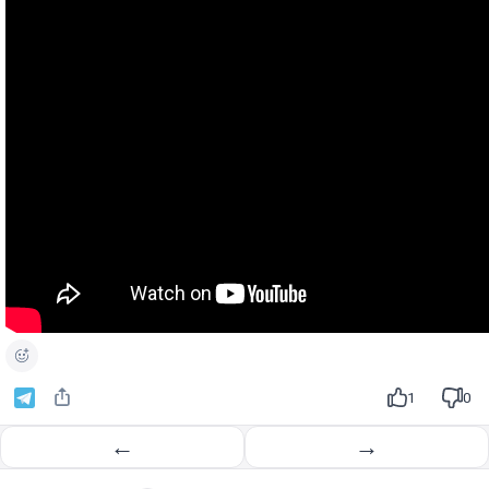
1
0
←
→