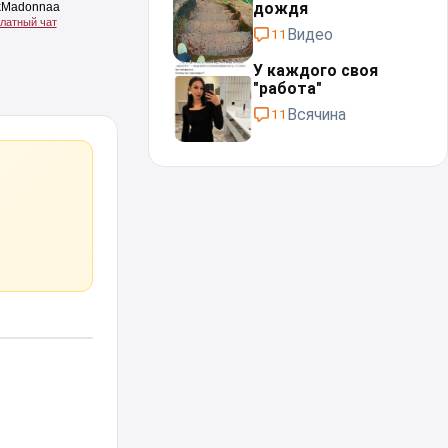
дождя⁠⁠
Видео
11
У каждого своя
"работа"⁠⁠
Всячина
11