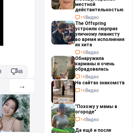
местной
действительностью⁠⁠
Видео
19
The Offspring
устроили сюрприз
уличному пианисту
во время исполнения
их хита
Видео
18
Обнаружила
карманы и очень
обрадовалась
3
48
Видео
16
На сайтах знакомств
→
Видео
16
"Похожу у мамы в
огороде"
Видео
14
Да ещё и после