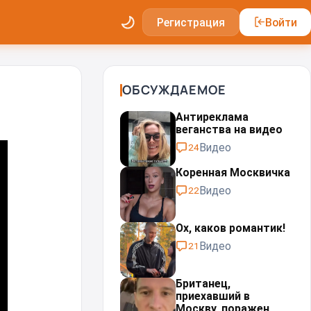
Регистрация
Войти
ОБСУЖДАЕМОЕ
Антиреклама
веганства на видео
Видео
24
Коренная Москвичка
Видео
22
Ох, каков романтик!
Видео
21
Британец,
приехавший в
Москву, поражен