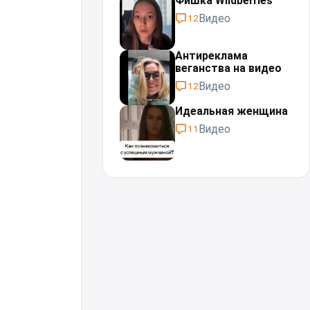
Фишка Wildberries
Видео
12
Антиреклама
веганства на видео
Видео
12
Идеальная женщина⁠⁠
Видео
11