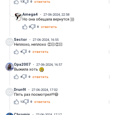
13
0
ответить
Amega4
27-06-2024, 22:58
Но она обещала вернутся )))
0
0
ответить
Sector
27-06-2024, 16:55
Неплохо, неплохо 👏🏻👏🏻
4
0
ответить
Opa2007
27-06-2024, 16:57
Выжила хоть
4
0
ответить
Drun9I
27-06-2024, 17:02
Пять раз посмотрел!!!😆
12
0
ответить
Chromis
27-06-2024, 17:17