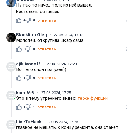
Ну так-то ничо... толк из неё вышел.
Бестолочь осталась.
4
0
ответить
Blacklion Oleg
27-06-2024, 17:18
Молодец, открутила шкаф сама
3
0
ответить
ejik.ivanoff
27-06-2024, 17:23
Вот это слон при..ухел))
1
0
ответить
kami699
27-06-2024, 17:25
Это в тему утреннего видео:
те же функции
1
1
ответить
LiveToHack
27-06-2024, 17:25
главное не мешать, к концу ремонта, она станет