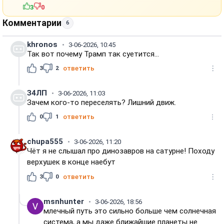
3
0
Комментарии
6
khronos
3-06-2026, 10:45
Так вот почему Трамп так суетится...
3
2
ответить
З4ЛП
3-06-2026, 11:03
Зачем кого-то переселять? Лишний движ.
0
1
ответить
chupa555
3-06-2026, 11:20
Чёт я не слышал про динозавров на сатурне! Походу
верхушек в конце наебут
3
0
ответить
msnhunter
3-06-2026, 18:56
млечный путь это сильно больше чем солнечная
система, а мы даже ближайшие планеты не