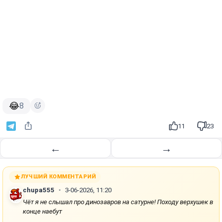
😂
8
11
23
←
→
ЛУЧШИЙ КОММЕНТАРИЙ
chupa555
3-06-2026, 11:20
Чёт я не слышал про динозавров на сатурне! Походу верхушек в
конце наебут